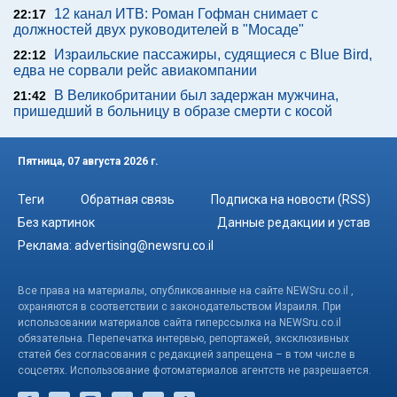
12 канал ИТВ: Роман Гофман снимает с
22:17
должностей двух руководителей в "Мосаде"
Израильские пассажиры, судящиеся с Blue Bird,
22:12
едва не сорвали рейс авиакомпании
В Великобритании был задержан мужчина,
21:42
пришедший в больницу в образе смерти с косой
Пятница, 07 августа 2026 г.
Теги
Обратная связь
Подписка на новости (RSS)
Без картинок
Данные редакции и устав
Реклама:
advertising@newsru.co.il
Все права на материалы, опубликованные на сайте NEWSru.co.il ,
охраняются в соответствии с законодательством Израиля. При
использовании материалов сайта гиперссылка на NEWSru.co.il
обязательна. Перепечатка интервью, репортажей, эксклюзивных
статей без согласования с редакцией запрещена – в том числе в
соцсетях. Использование фотоматериалов агентств не разрешается.