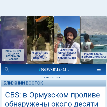
ИСПАНЕЦ ЗРЯ
НАПАЛ НА
РЕЗЕРВИСТА
ЦАХАЛА
20 МАЯ 2026
|
10:30
БЛИЖНИЙ ВОСТОК
CBS: в Ормузском проливе
обнаружены около десяти