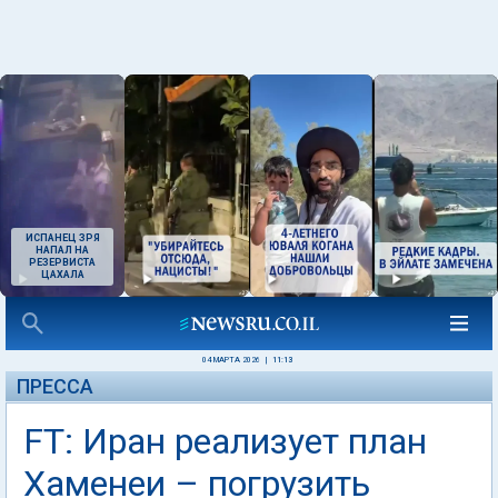
ИСПАНЕЦ ЗРЯ
НАПАЛ НА
РЕЗЕРВИСТА
ЦАХАЛА
04 МАРТА 2026
|
11:13
ПРЕССА
FT: Иран реализует план
Хаменеи – погрузить