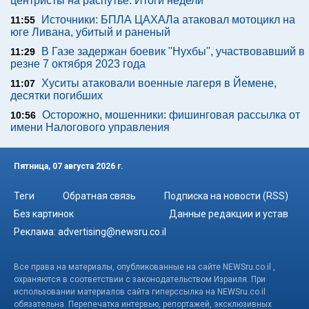
центристы на распутье. Итоги недели
Источники: БПЛА ЦАХАЛа атаковал мотоцикл на
11:55
юге Ливана, убитый и раненый
В Газе задержан боевик "Нухбы", участвовавший в
11:29
резне 7 октября 2023 года
Хуситы атаковали военные лагеря в Йемене,
11:07
десятки погибших
Осторожно, мошенники: фишинговая рассылка от
10:56
имени Налогового управления
Пятница, 07 августа 2026 г.
Теги
Обратная связь
Подписка на новости (RSS)
Без картинок
Данные редакции и устав
Реклама:
advertising@newsru.co.il
Все права на материалы, опубликованные на сайте NEWSru.co.il ,
охраняются в соответствии с законодательством Израиля. При
использовании материалов сайта гиперссылка на NEWSru.co.il
обязательна. Перепечатка интервью, репортажей, эксклюзивных