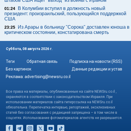
штабов США ищет "выход" из войны с Ираном
В Колумбии вступил в должность новый
01:24
президент: произраильский, пользующийся поддержкой
США
Из Арары в больницу "Сорока" доставлен юноша в
23:25
критическом состоянии, констатирована смерть
Суббота, 08 августа 2026 г.
Теги
Обратная связь
Подписка на новости (RSS)
Без картинок
Данные редакции и устав
Реклама:
advertising@newsru.co.il
Все права на материалы, опубликованные на сайте NEWSru.co.il ,
охраняются в соответствии с законодательством Израиля. При
использовании материалов сайта гиперссылка на NEWSru.co.il
обязательна. Перепечатка интервью, репортажей, эксклюзивных
статей без согласования с редакцией запрещена – в том числе в
соцсетях. Использование фотоматериалов агентств не разрешается.