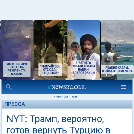
ИСПАНЕЦ ЗРЯ
НАПАЛ НА
РЕЗЕРВИСТА
ЦАХАЛА
07 ИЮЛЯ 2026
|
03:58
ПРЕССА
NYT: Трамп, вероятно,
готов вернуть Турцию в