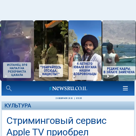
ИСПАНЕЦ ЗРЯ
НАПАЛ НА
РЕЗЕРВИСТА
ЦАХАЛА
23 ФЕВРАЛЯ 2026
|
05:35
КУЛЬТУРА
Стриминговый сервис
Apple TV приобрел