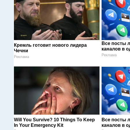
Все посты 
Кремль готовит нового лидера
каналов в о
Чечни
Реклама
Реклама
Will You Survive? 10 Things To Keep
Все посты 
In Your Emergency Kit
каналов в о