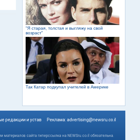
е редакции и устав
Реклама:
advertising@newsru.co.il
и материалов сайта гиперссылка на NEWSru.co.il обязательна.