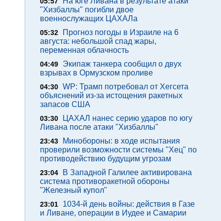
На юге Ливана в результате атаки
05:57
"Хизбаллы" погибли двое
военнослужащих ЦАХАЛа
Прогноз погоды в Израиле на 6
05:32
августа: небольшой спад жары,
переменная облачность
Экипаж танкера сообщил о двух
04:49
взрывах в Ормузском проливе
WP: Трамп потребовал от Хегсета
04:30
объяснений из-за истощения ракетных
запасов США
ЦАХАЛ нанес серию ударов по югу
03:30
Ливана после атаки "Хизбаллы"
Минобороны: в ходе испытания
23:43
проверили возможности системы "Хец" по
противодействию будущим угрозам
В Западной Галилее активирована
23:04
система противоракетной обороны
"Железный купол"
1034-й день войны: действия в Газе
23:01
и Ливане, операции в Иудее и Самарии