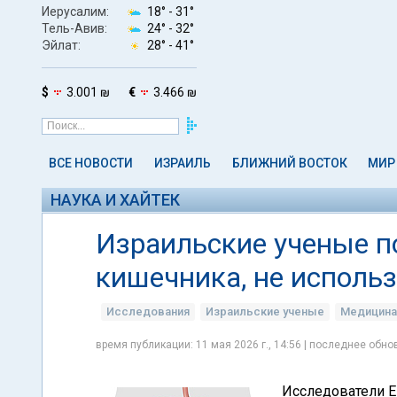
Иерусалим:
18° -
31°
Тель-Авив:
24° -
32°
Эйлат:
28° -
41°
$
3.001 ₪
€
3.466 ₪
ВСЕ НОВОСТИ
ИЗРАИЛЬ
БЛИЖНИЙ ВОСТОК
МИР
НАУКА И ХАЙТЕК
Израильские ученые п
кишечника, не исполь
Исследования
Израильские ученые
Медицина
время публикации: 11 мая 2026 г., 14:56 | последнее обнов
Исследователи Е