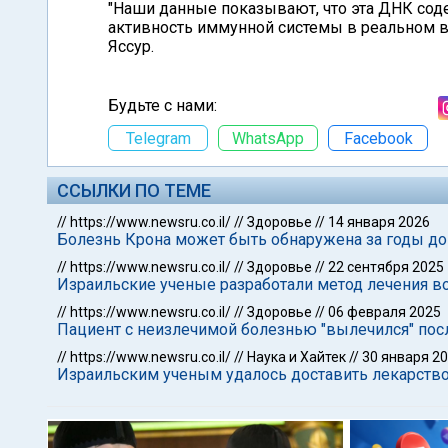
"Наши данные показывают, что эта ДНК со
активность иммунной системы в реальном в
Яссур.
Будьте с нами:
Telegram
WhatsApp
Facebook
ССЫЛКИ ПО ТЕМЕ
//
https://www.newsru.co.il/
//
Здоровье
//
14 января 2026
Болезнь Крона может быть обнаружена за годы д
//
https://www.newsru.co.il/
//
Здоровье
//
22 сентября 2025
Израильские ученые разработали метод лечения 
//
https://www.newsru.co.il/
//
Здоровье
//
06 февраля 2025
Пациент с неизлечимой болезнью "вылечился" пос
//
https://www.newsru.co.il/
//
Наука и Хайтек
//
30 января 2
Израильским ученым удалось доставить лекарство