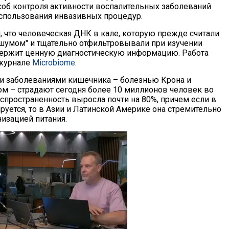
об контроля активности воспалительных заболеваний
спользования инвазивных процедур.
, что человеческая ДНК в кале, которую прежде считали
шумом" и тщательно отфильтровывали при изучении
держит ценную диагностическую информацию. Работа
 журнале
Microbiome
.
и заболеваниями кишечника – болезнью Крона и
м – страдают сегодня более 10 миллионов человек во
аспространенность выросла почти на 80%, причем если в
руется, то в Азии и Латинской Америке она стремительно
низацией питания.