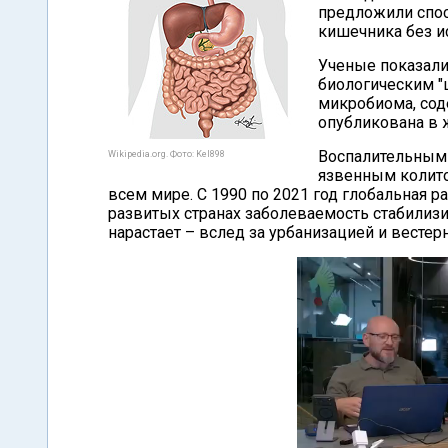
предложили спос
кишечника без и
Ученые показали
биологическим "
микробиома, со
опубликована в
Воспалительным
Wikipedia.org. Фото: Kel898
язвенным колито
всем мире. С 1990 по 2021 год глобальная р
развитых странах заболеваемость стабилизи
нарастает – вслед за урбанизацией и вестер