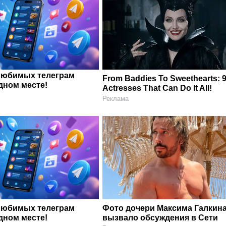
любимых телеграм
From Baddies To Sweethearts: 
дном месте!
Actresses That Can Do It All!
Реклама
любимых телеграм
Фото дочери Максима Галкин
дном месте!
вызвало обсуждения в Сети