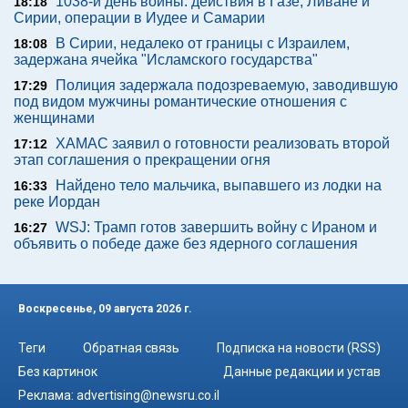
1038-й день войны: действия в Газе, Ливане и
18:18
Сирии, операции в Иудее и Самарии
В Сирии, недалеко от границы с Израилем,
18:08
задержана ячейка "Исламского государства"
Полиция задержала подозреваемую, заводившую
17:29
под видом мужчины романтические отношения с
женщинами
ХАМАС заявил о готовности реализовать второй
17:12
этап соглашения о прекращении огня
Найдено тело мальчика, выпавшего из лодки на
16:33
реке Иордан
WSJ: Трамп готов завершить войну с Ираном и
16:27
объявить о победе даже без ядерного соглашения
Воскресенье, 09 августа 2026 г.
Теги
Обратная связь
Подписка на новости (RSS)
Без картинок
Данные редакции и устав
Реклама:
advertising@newsru.co.il