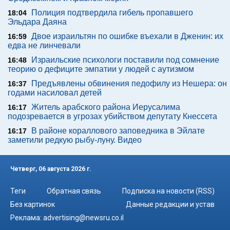
Полиция подтвердила гибель пропавшего
18:04
Эльдара Даяна
Двое израильтян по ошибке въехали в Дженин: их
16:59
едва не линчевали
Израильские психологи поставили под сомнение
16:48
теорию о дефиците эмпатии у людей с аутизмом
Предъявлены обвинения педофилу из Нешера: он
16:37
годами насиловал детей
Житель арабского района Иерусалима
16:17
подозревается в угрозах убийством депутату Кнессета
В районе кораллового заповедника в Эйлате
16:17
заметили редкую рыбу-луну. Видео
Четверг, 06 августа 2026 г.
Теги
Обратная связь
Подписка на новости (RSS)
Без картинок
Данные редакции и устав
Реклама:
advertising@newsru.co.il