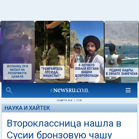
ИСПАНЕЦ ЗРЯ
НАПАЛ НА
РЕЗЕРВИСТА
ЦАХАЛА
25 МАРТА 2026
|
17:39
НАУКА И ХАЙТЕК
Второклассница нашла в
Сусии бронзовую чашу