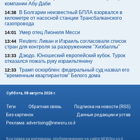
компании Абу-Даби
В Болгарии неизвестный БПЛА взорвался в
14:38
километре от насосной станции Трансбалканского
газопровода
Умер отец Лионеля Месси
14:01
Reuters: Ливан и Израиль согласовали список
13:44
стран для контроля за разоружением "Хизбаллы"
Дзюдо. Юношеский европейский кубок. Турок
13:33
отказался пожать руку израильтянину
Трамп оскорблен: федеральный суд назвал его
12:33
"временным квартирантом" Белого дома
Суббота, 08 августа 2026 г.
Теги
Обратная связь
Подписка на новости (RSS)
Без картинок
Данные редакции и устав
Реклама:
advertising@newsru.co.il
Все права на материалы, опубликованные на сайте NEWSru.co.il ,