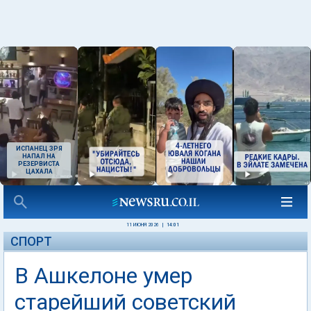
ИСПАНЕЦ ЗРЯ
НАПАЛ НА
РЕЗЕРВИСТА
ЦАХАЛА
11 ИЮНЯ 2026
|
14:01
СПОРТ
В Ашкелоне умер
старейший советский