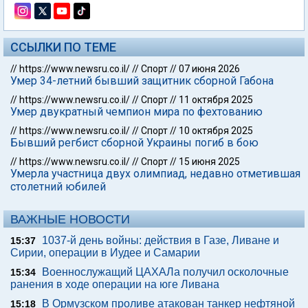
ССЫЛКИ ПО ТЕМЕ
//
https://www.newsru.co.il/
//
Спорт
//
07 июня 2026
Умер 34-летний бывший защитник сборной Габона
//
https://www.newsru.co.il/
//
Спорт
//
11 октября 2025
Умер двукратный чемпион мира по фехтованию
//
https://www.newsru.co.il/
//
Спорт
//
10 октября 2025
Бывший регбист сборной Украины погиб в бою
//
https://www.newsru.co.il/
//
Спорт
//
15 июня 2025
Умерла участница двух олимпиад, недавно отметившая
столетний юбилей
ВАЖНЫЕ НОВОСТИ
1037-й день войны: действия в Газе, Ливане и
15:37
Сирии, операции в Иудее и Самарии
Военнослужащий ЦАХАЛа получил осколочные
15:34
ранения в ходе операции на юге Ливана
В Ормузском проливе атакован танкер нефтяной
15:18