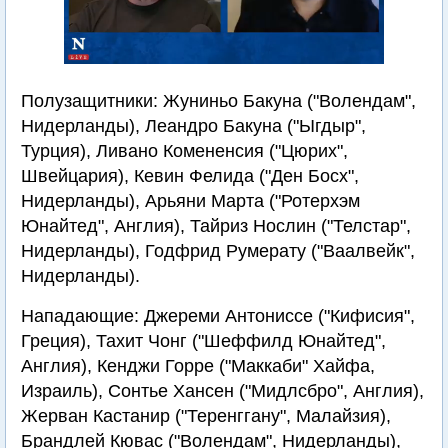
Полузащитники: Жуниньо Бакуна ("Волендам",
Нидерланды), Леандро Бакуна ("Ыгдыр",
Турция), Ливано Комененсия ("Цюрих",
Швейцария), Кевин Фелида ("Ден Босх",
Нидерланды), Арьяни Марта ("Ротерхэм
Юнайтед", Англия), Тайриз Нослин ("Телстар",
Нидерланды), Годфрид Румерату ("Ваалвейк",
Нидерланды).
Нападающие: Джереми Антониссе ("Кифисия",
Греция), Тахит Чонг ("Шеффилд Юнайтед",
Англия), Кенджи Горре ("Маккаби" Хайфа,
Израиль), Сонтье Хансен ("Мидлсбро", Англия),
Жерван Кастанир ("Теренггану", Малайзия),
Брандлей Кювас ("Волендам", Нидерланды),