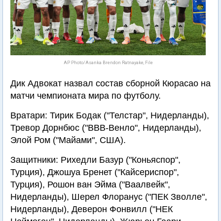
AP Photo/Asanka Brendon Ratnayake, File
Дик Адвокат назвал состав сборной Кюрасао на
матчи чемпионата мира по футболу.
Вратари: Тирик Бодак ("Телстар", Нидерланды),
Тревор Дорнбюс ("ВВВ-Венло", Нидерланды),
Элой Ром ("Майами", США).
Защитники: Рихедли Базур ("Коньяспор",
Турция), Джошуа Бренет ("Кайсериспор",
Турция), Рошон ван Эйма ("Ваалвейк",
Нидерланды), Шерел Флоранус ("ПЕК Зволле",
Нидерланды), Деверон Фонвилл ("НЕК