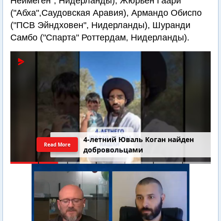
Неймеген", Нидерланды), Жюрьен Гаари
("Абха",Саудовская Аравия), Армандо Обиспо
("ПСВ Эйндховен", Нидерланды), Шуранди
Самбо ("Спарта" Роттердам, Нидерланды).
4-летний Юваль Коган найден
Read More
добровольцами