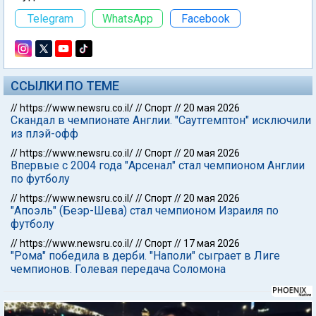
Telegram
WhatsApp
Facebook
ССЫЛКИ ПО ТЕМЕ
//
https://www.newsru.co.il/
//
Спорт
//
20 мая 2026
Скандал в чемпионате Англии. "Саутгемптон" исключили
из плэй-офф
//
https://www.newsru.co.il/
//
Спорт
//
20 мая 2026
Впервые с 2004 года "Арсенал" стал чемпионом Англии
по футболу
//
https://www.newsru.co.il/
//
Спорт
//
20 мая 2026
"Апоэль" (Беэр-Шева) стал чемпионом Израиля по
футболу
//
https://www.newsru.co.il/
//
Спорт
//
17 мая 2026
"Рома" победила в дерби. "Наполи" сыграет в Лиге
чемпионов. Голевая передача Соломона