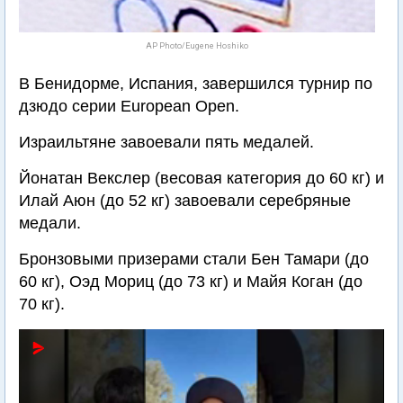
AP Photo/Eugene Hoshiko
В Бенидорме, Испания, завершился турнир по
дзюдо серии European Open.
Израильтяне завоевали пять медалей.
Йонатан Векслер (весовая категория до 60 кг) и
Илай Аюн (до 52 кг) завоевали серебряные
медали.
Бронзовыми призерами стали Бен Тамари (до
60 кг), Оэд Мориц (до 73 кг) и Майя Коган (до
70 кг).