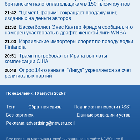
британским налогоплательщикам в 150 тысяч фунтов
"Цомет Сфарим" сокращает продажу книг,
21:42
изданных на деньги авторов
Баскетболист Энес Кантер Фридом сообщил, что
21:32
намерен участвовать в драфте женской лиги WNBA
Израильские импортеры спорят по поводу водки
21:03
Finlandia
Трамп потребовал от Ирана выплаты
20:51
компенсации США
Опрос 14-го канала: "Ликуд" укрепляется за счет
20:49
религиозных партий
Понедельник, 10 августа 2026 г.
Теги
Обратная связь
Подписка на новости (RSS)
Без картинок
Данные редакции и устав
Реклама:
advertising@newsru.co.il
Все права на материалы, опубликованные на сайте NEWSru.co.il ,