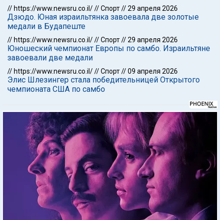
//
https://www.newsru.co.il/
//
Спорт
//
29 апреля 2026
Дзюдо. Юная израильтянка завоевала две золотые
медали в Будапеште
//
https://www.newsru.co.il/
//
Спорт
//
29 апреля 2026
Юношеский чемпионат Европы по самбо. Израильтяне
завоевали две медали
//
https://www.newsru.co.il/
//
Спорт
//
09 апреля 2026
Элис Шлезингер стала победительницей Открытого
чемпионата США по самбо