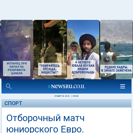
ИСПАНЕЦ ЗРЯ
НАПАЛ НА
РЕЗЕРВИСТА
ЦАХАЛА
29 МАРТА 2026
|
09:08
СПОРТ
Отборочный матч
юниорского Евро.