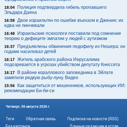
Полиция подтвердила гибель пропавшего
18:04
Эльдара Даяна
Двое израильтян по ошибке въехали в Дженин: их
16:59
едва не линчевали
Израильские психологи поставили под сомнение
16:48
теорию о дефиците эмпатии у людей с аутизмом
Предъявлены обвинения педофилу из Нешера: он
16:37
годами насиловал детей
Житель арабского района Иерусалима
16:17
подозревается в угрозах убийством депутату Кнессета
В районе кораллового заповедника в Эйлате
16:17
заметили редкую рыбу-луну. Видео
Как защититься от мошенников, использующих ИИ:
15:56
рекомендации Би-би-си
Четверг, 06 августа 2026 г.
Теги
Обратная связь
Подписка на новости (RSS)
Без картинок
Данные редакции и устав