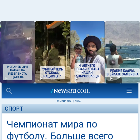
ИСПАНЕЦ ЗРЯ
НАПАЛ НА
РЕЗЕРВИСТА
ЦАХАЛА
03 ИЮНЯ 2026
|
15:24
СПОРТ
Чемпионат мира по
футболу. Больше всего