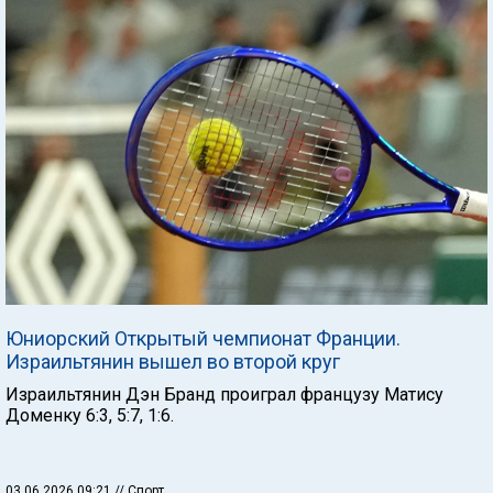
Юниорский Открытый чемпионат Франции.
Израильтянин вышел во второй круг
Израильтянин Дэн Бранд проиграл французу Матису
Доменку 6:3, 5:7, 1:6.
03.06.2026 09:21
// Спорт