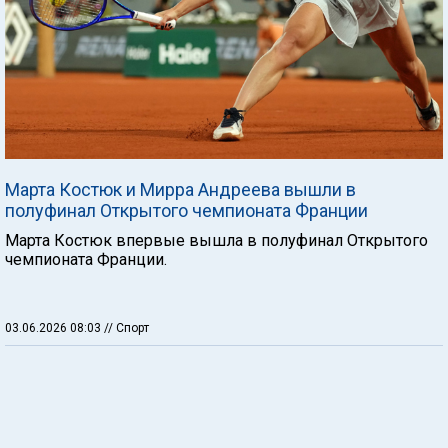
Марта Костюк и Мирра Андреева вышли в
полуфинал Открытого чемпионата Франции
Марта Костюк впервые вышла в полуфинал Открытого
чемпионата Франции.
03.06.2026 08:03
// Спорт