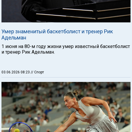
Умер знаменитый баскетболист и тренер Рик
Адельман
1 июня на 80-м году жизни умер известный баскетболист
и тренер Рик Адельман.
03.06.2026 08:23
// Спорт