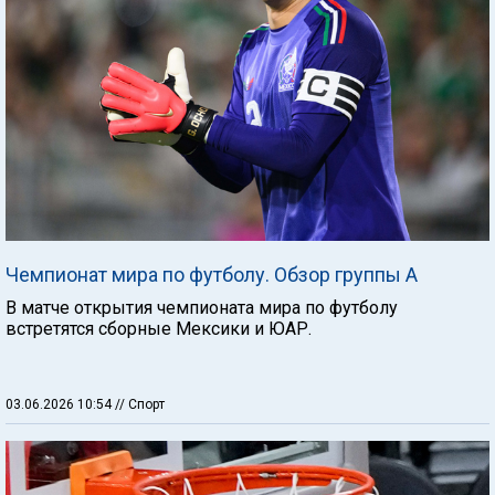
Чемпионат мира по футболу. Обзор группы А
В матче открытия чемпионата мира по футболу
встретятся сборные Мексики и ЮАР.
03.06.2026 10:54
// Спорт