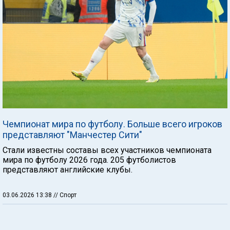
Чемпионат мира по футболу. Больше всего игроков
представляют "Манчестер Сити"
Стали известны составы всех участников чемпионата
мира по футболу 2026 года. 205 футболистов
представляют английские клубы.
03.06.2026 13:38
// Спорт