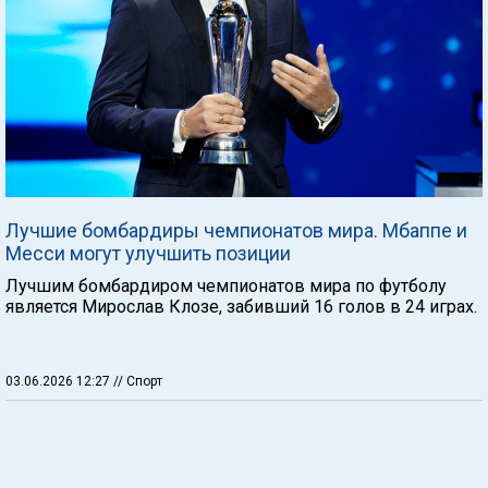
Лучшие бомбардиры чемпионатов мира. Мбаппе и
Месси могут улучшить позиции
Лучшим бомбардиром чемпионатов мира по футболу
является Мирослав Клозе, забивший 16 голов в 24 играх.
03.06.2026 12:27
// Спорт