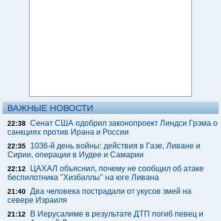
ВАЖНЫЕ НОВОСТИ
Сенат США одобрил законопроект Линдси Грэма о
22:38
санкциях против Ирана и России
1036-й день войны: действия в Газе, Ливане и
22:35
Сирии, операции в Иудее и Самарии
ЦАХАЛ объяснил, почему не сообщил об атаке
22:12
беспилотника "Хизбаллы" на юге Ливана
Два человека пострадали от укусов змей на
21:40
севере Израиля
В Иерусалиме в результате ДТП погиб певец и
21:12