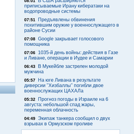
В США расширяются
08:01
приписываемые Ирану кибератаки на
водопроводные системы
Предъявлены обвинения
07:51
похитившим оружие у военнослужащего в
районе Сусии
Google закрывает голосового
07:08
помощника
1035-й день войны: действия в Газе
07:06
и Ливане, операции в Иудее и Самарии
В Мукейбле застрелен молодой
06:43
мужчина
На юге Ливана в результате
05:57
диверсии "Хизбаллы" погибли двое
военнослужащих ЦАХАЛа
Прогноз погоды в Израиле на 6
05:32
августа: небольшой спад жары,
переменная облачность
Экипаж танкера сообщил о двух
04:49
взрывах в Ормузском проливе