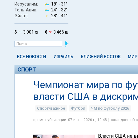
Иерусалим:
18° -
31°
Тель-Авив:
24° -
32°
Эйлат:
28° -
41°
$
3.001 ₪
€
3.466 ₪
ВСЕ НОВОСТИ
ИЗРАИЛЬ
БЛИЖНИЙ ВОСТОК
МИР
СПОРТ
Чемпионат мира по фу
власти США в дискри
Спорт/важное
Футбол
ЧМ по футболу 2026
время публикации: 07 июня 2026 г., 10:48 | последнее обно
Власти США не в