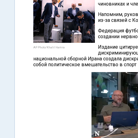
чиновниках и чле
Напомним, руков
из-за связей с 
Федерация футбо
создании нервно
Издание цитируе
AP Photo/Khalil Hamra
дискриминирующ
национальной сборной Ирана создала дискр
собой политическое вмешательство в спорт