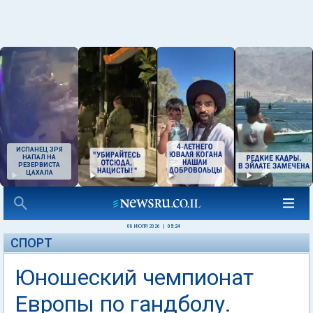
ИСПАНЕЦ ЗРЯ
НАПАЛ НА
РЕЗЕРВИСТА
ЦАХАЛА
08 ИЮЛЯ 2026
|
05:24
СПОРТ
Юношеский чемпионат
Европы по гандболу.