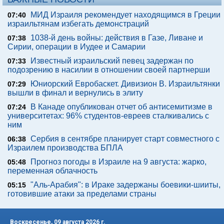
МИД Израиля рекомендует находящимся в Греции
07:40
израильтянам избегать демонстраций
1038-й день войны: действия в Газе, Ливане и
07:38
Сирии, операции в Иудее и Самарии
Известный израильский певец задержан по
07:33
подозрению в насилии в отношении своей партнерши
Юниорский Евробаскет. Дивизион В. Израильтянки
07:29
вышли в финал и вернулись в элиту
В Канаде опубликован отчет об антисемитизме в
07:24
университетах: 96% студентов-евреев сталкивались с
ним
Сербия в сентябре планирует старт совместного с
06:38
Израилем производства БПЛА
Прогноз погоды в Израиле на 9 августа: жарко,
05:48
переменная облачность
"Аль-Арабия": в Ираке задержаны боевики-шииты,
05:15
готовившие атаки за пределами страны
Воскресенье, 09 августа 2026 г.