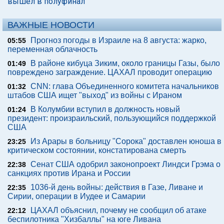
вышел в полуфинал
ВАЖНЫЕ НОВОСТИ
Прогноз погоды в Израиле на 8 августа: жарко,
05:55
переменная облачность
В районе кибуца Зиким, около границы Газы, было
01:49
повреждено заграждение. ЦАХАЛ проводит операцию
CNN: глава Объединенного комитета начальников
01:32
штабов США ищет "выход" из войны с Ираном
В Колумбии вступил в должность новый
01:24
президент: произраильский, пользующийся поддержкой
США
Из Арары в больницу "Сорока" доставлен юноша в
23:25
критическом состоянии, констатирована смерть
Сенат США одобрил законопроект Линдси Грэма о
22:38
санкциях против Ирана и России
1036-й день войны: действия в Газе, Ливане и
22:35
Сирии, операции в Иудее и Самарии
ЦАХАЛ объяснил, почему не сообщил об атаке
22:12
беспилотника "Хизбаллы" на юге Ливана