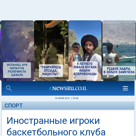
ИСПАНЕЦ ЗРЯ
НАПАЛ НА
РЕЗЕРВИСТА
ЦАХАЛА
08 ИЮНЯ 2026
|
03:20
СПОРТ
Иностранные игроки
баскетбольного клуба