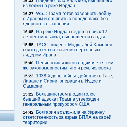
Найдено тело мальчика, выпавшего
16:33
из лодки на реке Иордан
WSJ: Трамп готов завершить войну
16:27
с Ираном и объявить о победе даже без
ядерного соглашения
На реке Иордан ведется поиск 12-
16:05
летнего мальчика, выпавшего из лодки
ТАСС: видео с Моджтабой Хаменеи
15:55
снято до его назначения верховным
лидером Ирана
Пение птиц и китов подчиняется тем
15:40
же закономерностям, что и речь человека
1038-й день войны: действия в Газе,
15:23
Ливане и Сирии, операции в Иудее и
Самарии
Большинством в один голос:
15:22
бывший адвокат Трампа утвержден
генеральным прокурором США
Болгария возложила на Украину
14:42
ответственность за взрыв БПЛА на своей
территории