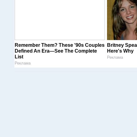
Remember Them? These '90s Couples
Britney Spe
Defined An Era—See The Complete
Here's Why
List
Реклама
Реклама