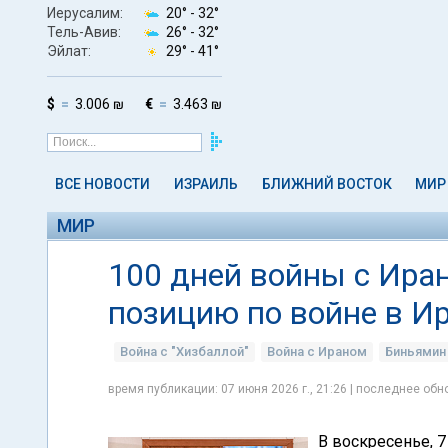
Иерусалим:
20° -
32°
Тель-Авив:
26° -
32°
Эйлат:
29° -
41°
$
3.006 ₪
€
3.463 ₪
ВСЕ НОВОСТИ
ИЗРАИЛЬ
БЛИЖНИЙ ВОСТОК
МИР
МИР
100 дней войны с Ира
позицию по войне в И
Война с "Хизбаллой"
Война с Ираном
Биньямин
время публикации: 07 июня 2026 г., 21:26 | последнее обно
В воскресенье, 