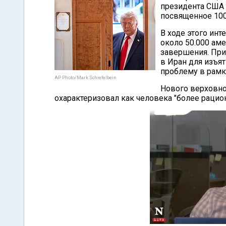
президента США 
посвященное 100
В ходе этого ин
около 50.000 ам
завершения. При 
в Иран для изъя
проблему в рамк
AP Photo/Mark Schiefelbein
Нового верховно
охарактеризовал как человека "более рацион