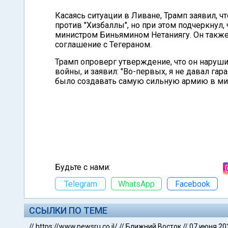
Касаясь ситуации в Ливане, Трамп заявил, ч
против "Хизбаллы", но при этом подчеркнул, 
министром Биньямином Нетаниягу. Он также
соглашение с Тегераном.
Трамп опроверг утверждение, что он наруш
войны, и заявил: "Во-первых, я не давал гара
было создавать самую сильную армию в ми
Будьте с нами:
Telegram
WhatsApp
Facebook
ССЫЛКИ ПО ТЕМЕ
//
https://www.newsru.co.il/
//
Ближний Восток
//
07 июня 20