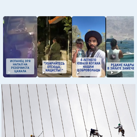
ИСПАНЕЦ ЗРЯ
НАПАЛ НА
РЕЗЕРВИСТА
ЦАХАЛА