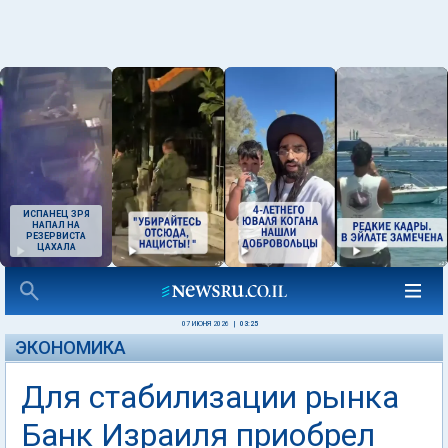
ИСПАНЕЦ ЗРЯ
НАПАЛ НА
РЕЗЕРВИСТА
ЦАХАЛА
07 ИЮНЯ 2026
|
03:25
ЭКОНОМИКА
Для стабилизации рынка
Банк Израиля приобрел