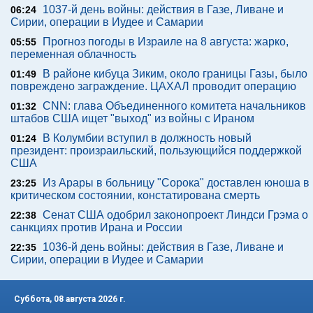
1037-й день войны: действия в Газе, Ливане и
06:24
Сирии, операции в Иудее и Самарии
Прогноз погоды в Израиле на 8 августа: жарко,
05:55
переменная облачность
В районе кибуца Зиким, около границы Газы, было
01:49
повреждено заграждение. ЦАХАЛ проводит операцию
CNN: глава Объединенного комитета начальников
01:32
штабов США ищет "выход" из войны с Ираном
В Колумбии вступил в должность новый
01:24
президент: произраильский, пользующийся поддержкой
США
Из Арары в больницу "Сорока" доставлен юноша в
23:25
критическом состоянии, констатирована смерть
Сенат США одобрил законопроект Линдси Грэма о
22:38
санкциях против Ирана и России
1036-й день войны: действия в Газе, Ливане и
22:35
Сирии, операции в Иудее и Самарии
Суббота, 08 августа 2026 г.