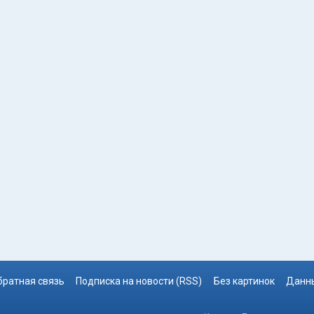
братная связь
Подписка на новости (RSS)
Без картинок
Данны