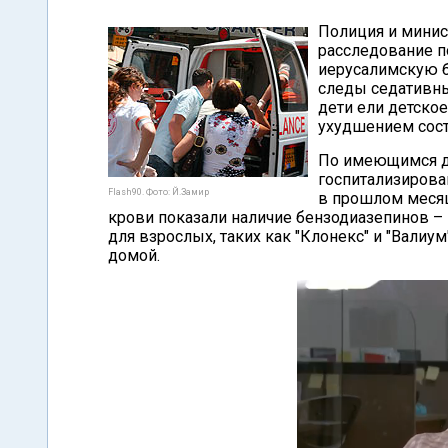
Полиция и минис
расследование по
иерусалимскую 
следы седативны
дети ели детское
ухудшением сост
По имеющимся д
госпитализирова
Flash90. Фото: Й.Замир
в прошлом месяц
крови показали наличие бензодиазепинов –
для взрослых, таких как "Клонекс" и "Вали
домой.