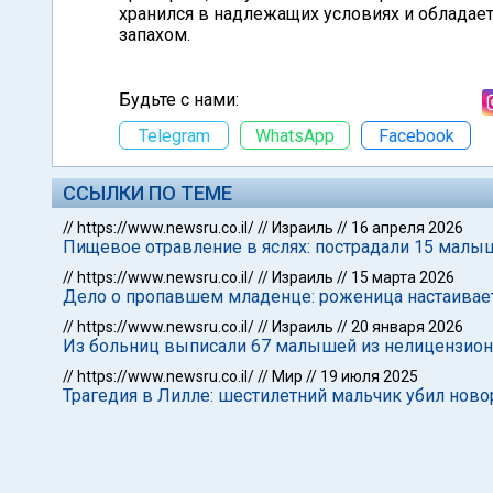
хранился в надлежащих условиях и обладае
запахом.
Будьте с нами:
Telegram
WhatsApp
Facebook
ССЫЛКИ ПО ТЕМЕ
//
https://www.newsru.co.il/
//
Израиль
//
16 апреля 2026
Пищевое отравление в яслях: пострадали 15 малы
//
https://www.newsru.co.il/
//
Израиль
//
15 марта 2026
Дело о пропавшем младенце: роженица настаивает,
//
https://www.newsru.co.il/
//
Израиль
//
20 января 2026
Из больниц выписали 67 малышей из нелицензион
//
https://www.newsru.co.il/
//
Мир
//
19 июля 2025
Трагедия в Лилле: шестилетний мальчик убил нов