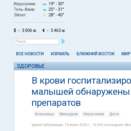
Иерусалим:
19° -
30°
Тель-Авив:
25° -
31°
Эйлат:
28° -
40°
$
3.006 ₪
€
3.463 ₪
ВСЕ НОВОСТИ
ИЗРАИЛЬ
БЛИЖНИЙ ВОСТОК
МИР
ЗДОРОВЬЕ
В крови госпитализир
малышей обнаружены
препаратов
Больницы
Минздрав
Иерусалим
Дети
время публикации: 15 июня 2026 г., 16:54 | последнее обно