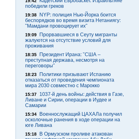
Кадетский Евробаскет. Израильтяне
19:42
победили греков
NYP: полиция Нью-Йорка боится
19:38
беспорядков во время визита Нетаниягу:
"Мамдани провоцирует их"
Прорвавшиеся в Сеуту мигранты
19:09
жалуются на отсутствие условий для
проживания
Президент Ирана: "США –
18:35
преступная держава, несмотря на
переговоры"
Политики призывают Испанию
18:23
отказаться от проведения чемпионата
мира 2030 совместно с Марокко
1037-й день войны: действия в Газе,
15:37
Ливане и Сирии, операции в Иудее и
Самарии
Военнослужащий ЦАХАЛа получил
15:34
осколочные ранения в ходе операции на
юге Ливана
В Ормузском проливе атакован
15:18