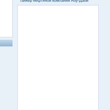
танкер нефтяной компании Абу-Даби