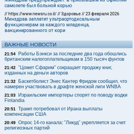
самолете был больной корью
//
https://www.newsru.co.il/
//
Здоровье
//
23 февраля 2026
Минздрав заплатит ультраортодксальным
функционерам за каждого младенца,
вакцинированного от кори
ВАЖНЫЕ НОВОСТИ
Работы Бэнкси за последние два года обошлись
21:54
британским налогоплательщикам в 150 тысяч фунтов
"Цомет Сфарим" сокращает продажу книг,
21:42
изданных на деньги авторов
Баскетболист Энес Кантер Фридом сообщил, что
21:32
намерен участвовать в драфте женской лиги WNBA
Израильские импортеры спорят по поводу водки
21:03
Finlandia
Трамп потребовал от Ирана выплаты
20:51
компенсации США
Опрос 14-го канала: "Ликуд" укрепляется за счет
20:49
религиозных партий