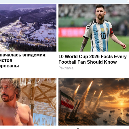
 началась эпидемия:
10 World Cup 2026 Facts Every
истов
Football Fan Should Know
ированы
Реклама