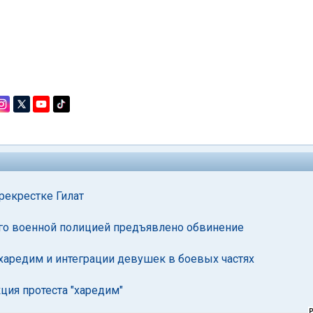
рекрестке Гилат
го военной полицией предъявлено обвинение
аредим и интеграции девушек в боевых частях
ция протеста "харедим"