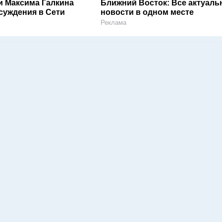
и Максима Галкина
Ближний Восток: Все актуал
суждения в Сети
новости в одном месте
Реклама