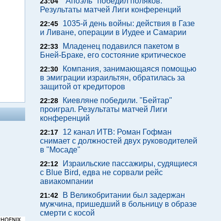
"Апоэль" победил поляков.
23:04
Результаты матчей Лиги конференций
1035-й день войны: действия в Газе
22:45
и Ливане, операции в Иудее и Самарии
Младенец подавился пакетом в
22:33
Бней-Браке, его состояние критическое
Компания, занимающаяся помощью
22:30
в эмиграции израильтян, обратилась за
защитой от кредиторов
Киевляне победили. "Бейтар"
22:28
проиграл. Результаты матчей Лиги
конференций
12 канал ИТВ: Роман Гофман
22:17
снимает с должностей двух руководителей
в "Мосаде"
Израильские пассажиры, судящиеся
22:12
с Blue Bird, едва не сорвали рейс
авиакомпании
В Великобритании был задержан
21:42
мужчина, пришедший в больницу в образе
смерти с косой