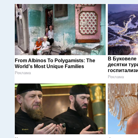
В Буковеле
From Albinos To Polygamists: The
десятки тур
World's Most Unique Families
госпитализ
Реклама
Реклама