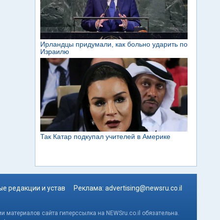
е редакции и устав
Реклама:
advertising@newsru.co.il
и материалов сайта гиперссылка на NEWSru.co.il обязательна.