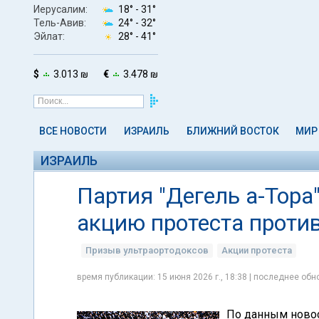
Иерусалим:
18° -
31°
Тель-Авив:
24° -
32°
Эйлат:
28° -
41°
$
3.013 ₪
€
3.478 ₪
ВСЕ НОВОСТИ
ИЗРАИЛЬ
БЛИЖНИЙ ВОСТОК
МИР
ИЗРАИЛЬ
Партия "Дегель а-Тора
акцию протеста проти
Призыв ультраортодоксов
Акции протеста
время публикации: 15 июня 2026 г., 18:38 | последнее обно
По данным новос