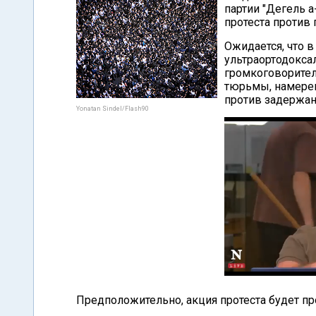
партии "Дегель 
протеста против
Ожидается, что в
ультраортодокса
громкоговорител
тюрьмы, намерен
против задержан
Yonatan Sindel/Flash90
Предположительно, акция протеста будет п