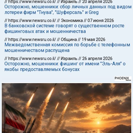
//
https://www.newsru.co.il/
//
Израиль
//
20 апреля 2026
Осторожно, мошенники: сбор личных данных под видом
лотереи фирм "Тнува", "Шуферсаль" и Greg
//
https://www.newsru.co.il/
//
Экономика
//
07 июня 2026
В банковской системе говорят о существенном росте
фишинговых атак и мошенничества
//
https://www.newsru.co.il/
//
Община
//
19 мая 2026
Межведомственная комиссия по борьбе с телефонным
мошенничеством распущена
//
https://www.newsru.co.il/
//
Израиль
//
26 апреля 2026
Осторожно, мошенники: фишинг от имени "Эль-Аля" о
якобы предоставляемых бонусах