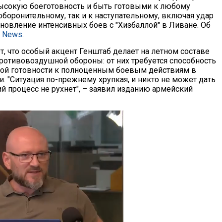
ысокую боеготовность и быть готовыми к любому
оборонительному, так и к наступательному, включая удар
бновление интенсивных боев с "Хизбаллой" в Ливане. Об
a News
.
т, что особый акцент Генштаб делает на летном составе
противовоздушной обороны: от них требуется способность
вой готовности к полноценным боевым действиям в
. "Ситуация по-прежнему хрупкая, и никто не может дать
ий процесс не рухнет", – заявил изданию армейский