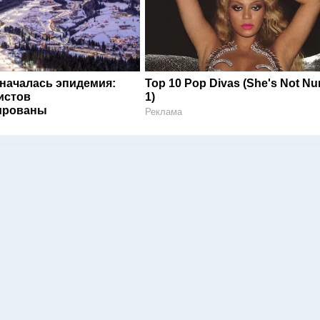
 началась эпидемия:
Top 10 Pop Divas (She's Not N
истов
1)
ированы
Реклама