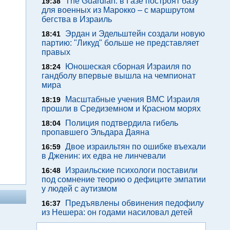
The Guardian: в Газе построят базу
19:38
для военных из Марокко – с маршрутом
бегства в Израиль
Эрдан и Эдельштейн создали новую
18:41
партию: "Ликуд" больше не представляет
правых
Юношеская сборная Израиля по
18:24
гандболу впервые вышла на чемпионат
мира
Масштабные учения ВМС Израиля
18:19
прошли в Средиземном и Красном морях
Полиция подтвердила гибель
18:04
пропавшего Эльдара Даяна
Двое израильтян по ошибке въехали
16:59
в Дженин: их едва не линчевали
Израильские психологи поставили
16:48
под сомнение теорию о дефиците эмпатии
у людей с аутизмом
Предъявлены обвинения педофилу
16:37
из Нешера: он годами насиловал детей