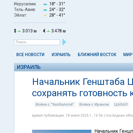
Иерусалим:
18° -
31°
Тель-Авив:
24° -
32°
Эйлат:
28° -
41°
$
3.013 ₪
€
3.478 ₪
ВСЕ НОВОСТИ
ИЗРАИЛЬ
БЛИЖНИЙ ВОСТОК
МИР
ИЗРАИЛЬ
Начальник Генштаба 
сохранять готовность 
Война с "Хизбаллой"
Война с Ираном
ЦАХАЛ
время публикации: 18 июня 2026 г., 16:56 | последнее обно
Начальник Геншт