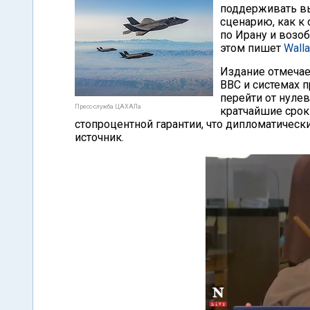
поддерживать в
сценарию, как к 
по Ирану и возо
этом пишет
Wall
Издание отмечае
ВВС и системах 
перейти от нуле
Пресс-служба ЦАХАЛа
кратчайшие сроки
стопроцентной гарантии, что дипломатическ
источник.