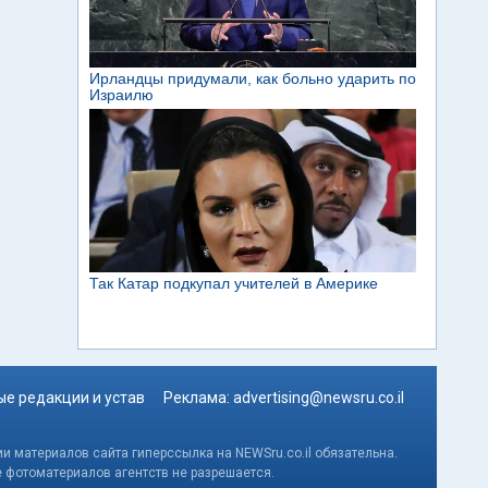
е редакции и устав
Реклама:
advertising@newsru.co.il
и материалов сайта гиперссылка на NEWSru.co.il обязательна.
е фотоматериалов агентств не разрешается.