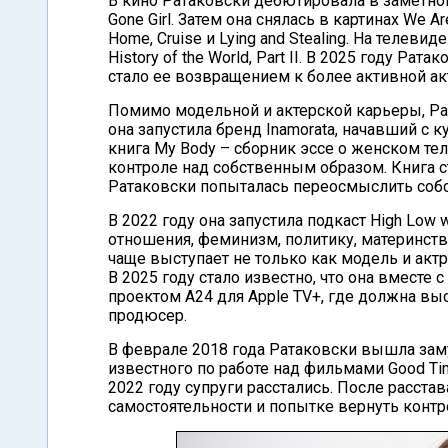
В кино Ратаковски дебютировала в заметн
Gone Girl. Затем она снялась в картинах We Are 
Home, Cruise и Lying and Stealing. На телевиде
History of the World, Part II. В 2025 году Р
стало ее возвращением к более активной ак
Помимо модельной и актерской карьеры, Ра
она запустила бренд Inamorata, начавший с
книга My Body – сборник эссе о женском тел
контроле над собственным образом. Книга 
Ратаковски попыталась переосмыслить собст
В 2022 году она запустила подкаст High Low 
отношения, феминизм, политику, материнств
чаще выступает не только как модель и актр
В 2025 году стало известно, что она вместе
проектом A24 для Apple TV+, где должна выс
продюсер.
В феврале 2018 года Ратаковски вышла зам
известного по работе над фильмами Good Time
2022 году супруги расстались. После расста
самостоятельности и попытке вернуть конт