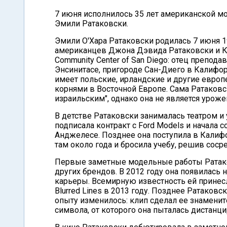
7 июня исполнилось 35 лет американской мо
Эмили Ратаковски.
Эмили О'Хара Ратаковски родилась 7 июня 1
американцев Джона Дэвида Ратаковски и Кэт
Community Center of San Diego: отец препод
Энсинитасе, пригороде Сан-Диего в Калифор
имеет польские, ирландские и другие европ
корнями в Восточной Европе. Сама Ратаков
израильским", однако она не является урож
В детстве Ратаковски занималась театром и 
подписала контракт с Ford Models и начала 
Анджелесе. Позднее она поступила в Калиф
там около года и бросила учебу, решив соср
Первые заметные модельные работы Ратаков
других брендов. В 2012 году она появилась 
карьеры. Всемирную известность ей принесло
Blurred Lines в 2013 году. Позднее Ратаковс
опыту изменилось: клип сделал ее знаменит
символа, от которого она пыталась дистанци