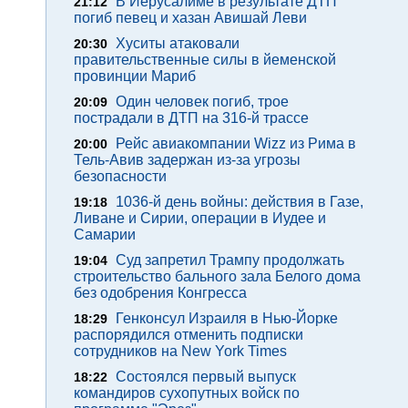
В Иерусалиме в результате ДТП
21:12
погиб певец и хазан Авишай Леви
Хуситы атаковали
20:30
правительственные силы в йеменской
провинции Мариб
Один человек погиб, трое
20:09
пострадали в ДТП на 316-й трассе
Рейс авиакомпании Wizz из Рима в
20:00
Тель-Авив задержан из-за угрозы
безопасности
1036-й день войны: действия в Газе,
19:18
Ливане и Сирии, операции в Иудее и
Самарии
Суд запретил Трампу продолжать
19:04
строительство бального зала Белого дома
без одобрения Конгресса
Генконсул Израиля в Нью-Йорке
18:29
распорядился отменить подписки
сотрудников на New York Times
Состоялся первый выпуск
18:22
командиров сухопутных войск по