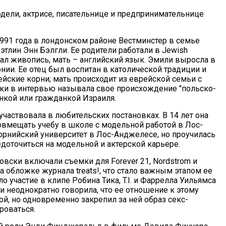
дели, актрисе, писательнице и предпринимательнице
991 года в лондонском районе Вестминстер в семье
лин Энн Бэлгли. Ее родители работали в Jewish
авал живопись, мать – английский язык. Эмили выросла в
нии. Ее отец был воспитан в католической традиции и
ейские корни; мать происходит из еврейской семьи с
ски в интервью называла свое происхождение "польско-
енкой или гражданкой Израиля.
участвовала в любительских постановках. В 14 лет она
совмещать учебу в школе с модельной работой в Лос-
орнийский университет в Лос-Анджелесе, но проучилась
едоточиться на модельной и актерской карьере.
ски включали съемки для Forever 21, Nordstrom и
на обложке журнала treats!, что стало важным этапом ее
 участие в клипе Робина Тика, T.I. и Фаррелла Уильямса
ки неоднократно говорила, что ее отношение к этому
ой, но одновременно закрепил за ней образ секс-
роваться.