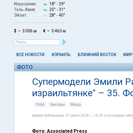
Иерусалим:
18° -
29°
Тель-Авив:
25° -
31°
Эйлат:
28° -
40°
$
3.006 ₪
€
3.463 ₪
ВСЕ НОВОСТИ
ИЗРАИЛЬ
БЛИЖНИЙ ВОСТОК
МИР
ФОТО
Супермодели Эмили Ра
израильтянке" – 35. Ф
США
Звезды
Мода
время публикации: 07 июня 2026 г., 10:35 | последнее обно
Фото: Associated Press