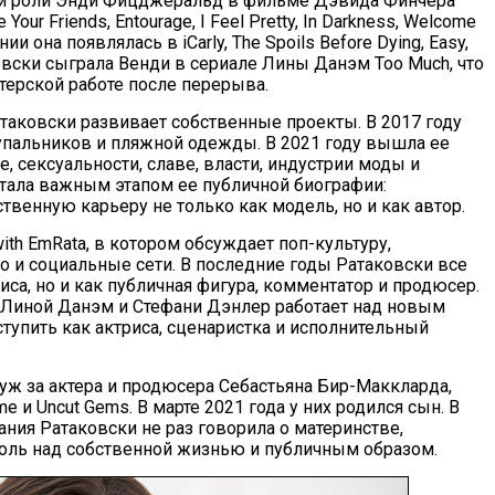
ой роли Энди Фицджеральд в фильме Дэвида Финчера
Your Friends, Entourage, I Feel Pretty, In Darkness, Welcome
нии она появлялась в iCarly, The Spoils Before Dying, Easy,
атаковски сыграла Венди в сериале Лины Данэм Too Much, что
терской работе после перерыва.
таковски развивает собственные проекты. В 2017 году
 купальников и пляжной одежды. В 2021 году вышла ее
е, сексуальности, славе, власти, индустрии моды и
стала важным этапом ее публичной биографии:
венную карьеру не только как модель, но и как автор.
with EmRata, в котором обсуждает поп-культуру,
о и социальные сети. В последние годы Ратаковски все
иса, но и как публичная фигура, комментатор и продюсер.
 с Линой Данэм и Стефани Дэнлер работает над новым
тупить как актриса, сценаристка и исполнительный
уж за актера и продюсера Себастьяна Бир-Маккларда,
 и Uncut Gems. В марте 2021 года у них родился сын. В
вания Ратаковски не раз говорила о материнстве,
роль над собственной жизнью и публичным образом.