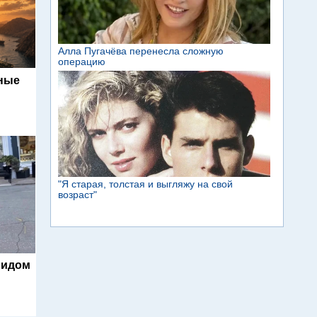
ьные
видом