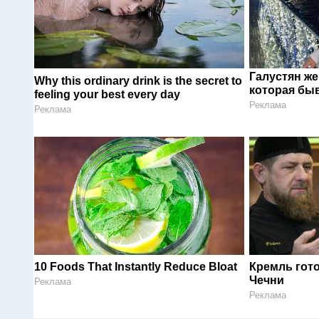
Галустян ж
Why this ordinary drink is the secret to
которая быв
feeling your best every day
Реклама
Реклама
10 Foods That Instantly Reduce Bloat
Кремль гот
Чечни
Реклама
Реклама