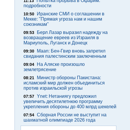
Попытка прорыва в Офарим:
11:13
подробности
Иранские СМИ о соглашении в
10:50
Мекке: "Прямая угроза нам и нашим
союзникам"
Берл Лазар выразил надежду на
09:53
возвращение евреев из Израиля в
Мариуполь, Луганск и Донецк
Maan: Бен-Гвир вновь запретил
09:30
свидания палестинским заключенным
На Аляске произошло
09:04
землетрясение
Министр обороны Пакистана:
08:21
исламский мир должен объединиться
против израильской угрозы
Ynet: Нетаниягу предложил
07:57
увеличить десятилетнюю программу
укрепления обороны до 400 млрд шекелей
Сборная России не выступит на
07:54
шахматной олимпиаде 2026 года