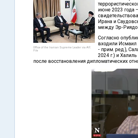
террористическо
июне 2023 года –
свидетельствова
Ирана и Саудовс
между Эр-Риядо
Согласно опубли
входили Исмаил 
Office of the Iranian Supreme Leader via AP,
- прим. ред.), С
File
2024 г.) и Халил
после восстановления дипломатических от