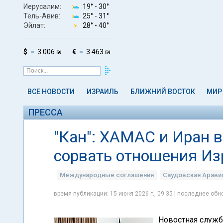
Иерусалим:
19° -
30°
Тель-Авив:
25° -
31°
Эйлат:
28° -
40°
$
3.006 ₪
€
3.463 ₪
ВСЕ НОВОСТИ
ИЗРАИЛЬ
БЛИЖНИЙ ВОСТОК
МИР
ПРЕССА
"Кан": ХАМАС и Иран 
сорвать отношения Из
Международные соглашения
Саудовская Арави
время публикации: 15 июня 2026 г., 09:35 | последнее обно
Новостная служ