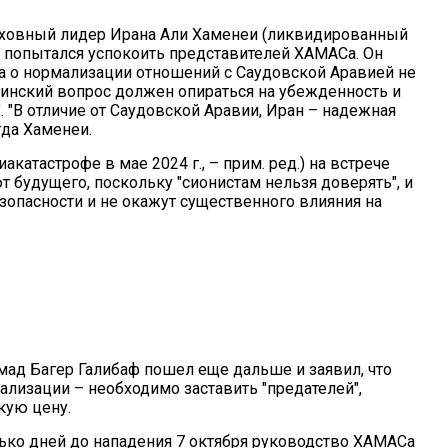
рховный лидер Ирана Али Хаменеи (ликвидированный
.) попытался успокоить представителей ХАМАСа. Он
ва о нормализации отношений с Саудовской Аравией не
тинский вопрос должен опираться на убежденность и
. "В отличие от Саудовской Аравии, Иран – надежная
гда Хаменеи.
катастрофе в мае 2024 г., – прим. ред.) на встрече
т будущего, поскольку "сионистам нельзя доверять", и
зопасности и не окажут существенного влияния на
ад Багер Галибаф пошел еще дальше и заявил, что
ализации – необходимо заставить "предателей",
кую цену.
лько дней до нападения 7 октября руководство ХАМАСа