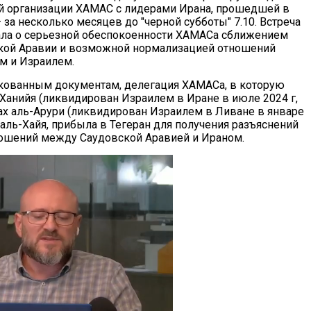
й организации ХАМАС с лидерами Ирана, прошедшей в
 за несколько месяцев до "черной субботы" 7.10. Встреча
ла о серьезной обеспокоенности ХАМАСа сближением
кой Аравии и возможной нормализацией отношений
м и Израилем.
кованным документам, делегация ХАМАСа, в которую
Ханийя (ликвидирован Израилем в Иране в июле 2024 г,
алах аль-Арури (ликвидирован Израилем в Ливане в январе
ь аль-Хайя, прибыла в Тегеран для получения разъяснений
ношений между Саудовской Аравией и Ираном.