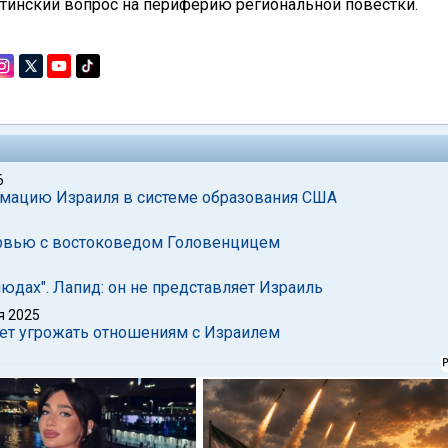
стинский вопрос на периферию региональной повестки.
6
тимацию Израиля в системе образования США
ервью с востоковедом Головенцицем
юдах". Лапид: он не представляет Израиль
я 2025
дет угрожать отношениям с Израилем