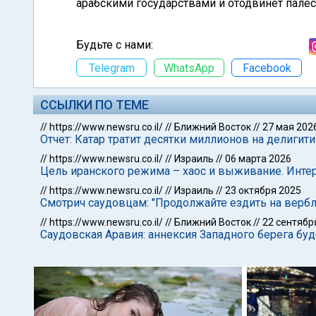
арабскими государствами и отодвинет пале
Будьте с нами:
Telegram
WhatsApp
Facebook
ССЫЛКИ ПО ТЕМЕ
//
https://www.newsru.co.il/
//
Ближний Восток
//
27 мая 202
Отчет: Катар тратит десятки миллионов на делиги
//
https://www.newsru.co.il/
//
Израиль
//
06 марта 2026
Цель иранского режима – хаос и выживание. Инт
//
https://www.newsru.co.il/
//
Израиль
//
23 октября 2025
Смотрич саудовцам: "Продолжайте ездить на вербл
//
https://www.newsru.co.il/
//
Ближний Восток
//
22 сентябр
Саудовская Аравия: аннексия Западного берега бу