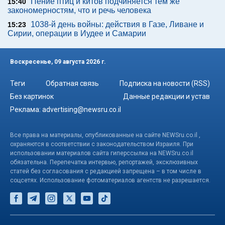
Пение птиц и китов подчиняется тем же
15:40
закономерностям, что и речь человека
1038-й день войны: действия в Газе, Ливане и
15:23
Сирии, операции в Иудее и Самарии
Воскресенье, 09 августа 2026 г.
Теги
Обратная связь
Подписка на новости (RSS)
Без картинок
Данные редакции и устав
Реклама:
advertising@newsru.co.il
Все права на материалы, опубликованные на сайте NEWSru.co.il ,
охраняются в соответствии с законодательством Израиля. При
использовании материалов сайта гиперссылка на NEWSru.co.il
обязательна. Перепечатка интервью, репортажей, эксклюзивных
статей без согласования с редакцией запрещена – в том числе в
соцсетях. Использование фотоматериалов агентств не разрешается.