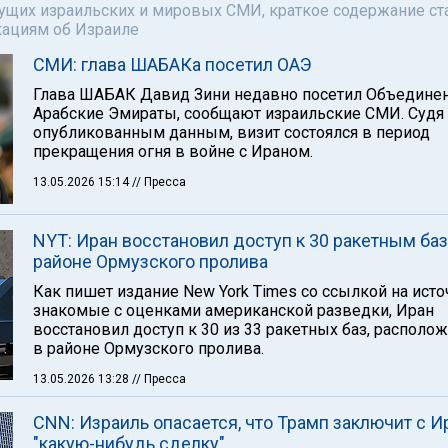
щих израильских и мировых СМИ, краткое содержание ста
кациям об Израиле
СМИ: глава ШАБАКа посетил ОАЭ
Глава ШАБАК Давид Зини недавно посетил Объедине
Арабские Эмираты, сообщают израильские СМИ. Судя
опубликованным данным, визит состоялся в период
прекращения огня в войне с Ираном.
13.05.2026 15:14
// Пресса
NYT: Иран восстановил доступ к 30 ракетным баз
районе Ормузского пролива
Как пишет издание New York Times со ссылкой на исто
знакомые с оценками американской разведки, Иран
восстановил доступ к 30 из 33 ракетных баз, располо
в районе Ормузского пролива.
13.05.2026 13:28
// Пресса
CNN: Израиль опасается, что Трамп заключит с 
"какую-нибудь сделку"