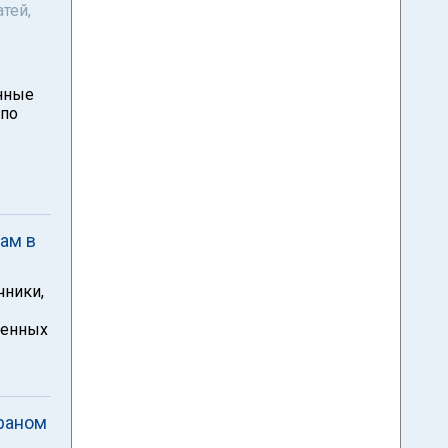
тей,
нные
 по
ам в
чники,
женных
Ираном