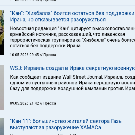
11.05.2026 03:36
// Пресса
"Кан": "Хизбалла" боится остаться без поддержки
Ирана, но отказывается разоружаться
Новостная редакция "Кан" цитирует высокопоставлен
армейский источник, рассказавший, что ливанская
террористическая группировка "Хизбалла" очень боитс
остаться без поддержки Ирана.
10.05.2026 09:45
// Пресса
WSJ: Израиль создал в Ираке секретную военную
Как сообщает издание Wall Street Journal, Израиль соз
одном из пустынных районов Ирака передовую воен
базу для поддержки воздушной кампании против Иран
09.05.2026 21:42
// Пресса
"Кан 11": большинство жителей сектора Газы
выступают за разоружение ХАМАСа