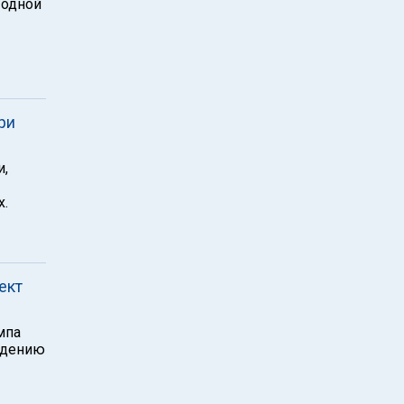
 одной
ри
и,
х.
ект
и
мпа
ждению