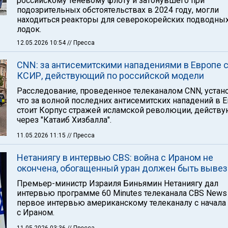
российскому теневому флоту и затонувшего при
подозрительных обстоятельствах в 2024 году, могли
находиться реакторы для северокорейских подводны
лодок.
12.05.2026 10:54
// Пресса
CNN: за антисемитскими нападениями в Европе 
КСИР, действующий по российской модели
Расследование, проведенное телеканалом CNN, устан
что за волной последних антисемитских нападений в 
стоит Корпус стражей исламской революции, действ
через "Катаиб Хизбалла".
11.05.2026 11:15
// Пресса
Нетаниягу в интервью CBS: война с Ираном не
окончена, обогащенный уран должен быть выве
Премьер-министр Израиля Биньямин Нетаниягу дал
интервью программе 60 Minutes телеканала CBS News
первое интервью американскому телеканалу с начала
с Ираном.