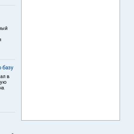
ный
я
 базу
дал в
ную
а.