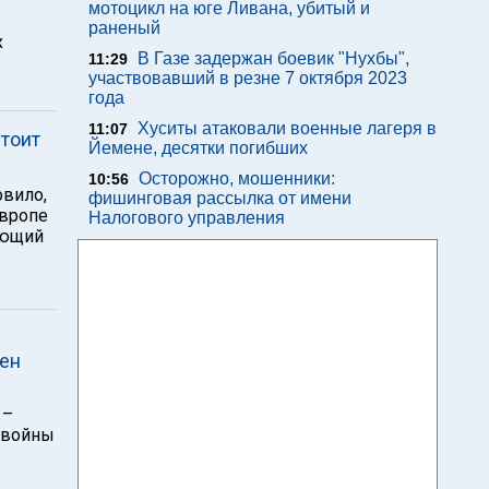
мотоцикл на юге Ливана, убитый и
раненый
х
В Газе задержан боевик "Нухбы",
11:29
участвовавший в резне 7 октября 2023
года
Хуситы атаковали военные лагеря в
11:07
стоит
Йемене, десятки погибших
Осторожно, мошенники:
10:56
овило,
фишинговая рассылка от имени
Европе
Налогового управления
ующий
зен
 –
 войны