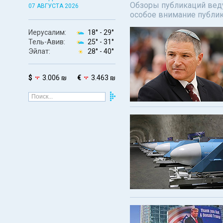
Обзоры публикаций веду
07 АВГУСТА 2026
особое внимание публи
Иерусалим:
18° -
29°
Тель-Авив:
25° -
31°
Эйлат:
28° -
40°
$
3.006 ₪
€
3.463 ₪