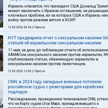
Израиль опасается, что президент США Дональд Трамп
может заключить с Ираном соглашение, не решающее
ключевых проблем, из-за которых США и Израиль нач
войну против режима аятолл и КСИР.
13.05.2026 06:34
// Пресса
NYT предварила отчет о сексуальном насилии Х
статьей об израильском сексуальном насилии
11 мая, за день до публикации отчета об использован
ХАМАСом сексуального насилия против израильтян, N
опубликовала статью, обвиняющую израильтян в
сексуальном насилии против палестинцев.
12.05.2026 12:00
// Пресса
CNN: в 2024 году западные военные потопили
российское судно с реакторами для корейских
подлодок
Расследование, проведенное телеканалом CNN, устан
что на борту судна Ursa Major, принадлежавшего к