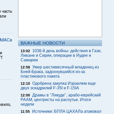
 часть
али
АМАСа
ВАЖНЫЕ НОВОСТИ
1036-й день войны: действия в Газе,
13:02
ии
Ливане и Сирии, операции в Иудее и
YT
Самарии
Умер шестимесячный младенец из
12:58
Бней-Брака, задохнувшийся из-за
пластикового пакета
Одобрена закупка Израилем еще
12:10
двух эскадрилий F-35I и F-15IA
Драмы в "Ликуде", арабо-еврейский
12:00
РААМ, центристы на распутье. Итоги
овило,
недели
Источники: БПЛА ЦАХАЛа атаковал
11:55