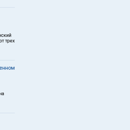
нский
от трех
пенном
на