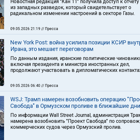
Новостная редакция "Кан 11" получила доступ к отчету
из западных разведок, который свидетельствует о
радикальном изменении настроений в секторе Газы.
09.05.2026 21:19
// Пресса
New York Post: война усилила позиции КСИР внут
Ирана, это мешает переговорам
По данным издания, иранские политические чиновник
включая президента и министра иностранных дел,
продолжают участвовать в дипломатических контакта
09.05.2026 06:40
// Пресса
WSJ: Трамп намерен возобновить операцию "Про
Свобода" в Ормузском проливе в ближайшие дн
По информации Wall Street Journal, администрация Тра
намерена возобновить "Проект Свобода" по сопрово
коммерческих судов через Ормузский пролив.