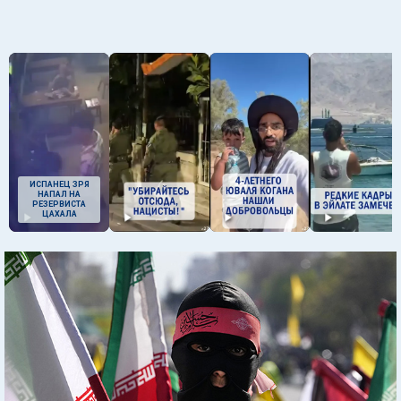
ИСПАНЕЦ ЗРЯ
НАПАЛ НА
РЕЗЕРВИСТА
ЦАХАЛА