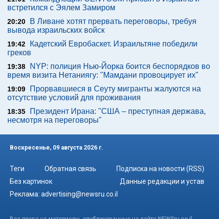
встретился с Эялем Замиром
В Ливане хотят прервать переговоры, требуя
20:20
вывода израильских войск
Кадетский Евробаскет. Израильтяне победили
19:42
греков
NYP: полиция Нью-Йорка боится беспорядков во
19:38
время визита Нетаниягу: "Мамдани провоцирует их"
Прорвавшиеся в Сеуту мигранты жалуются на
19:09
отсутствие условий для проживания
Президент Ирана: "США – преступная держава,
18:35
несмотря на переговоры"
Воскресенье, 09 августа 2026 г.
Теги
Обратная связь
Подписка на новости (RSS)
Без картинок
Данные редакции и устав
Реклама:
advertising@newsru.co.il
Все права на материалы, опубликованные на сайте NEWSru.co.il ,