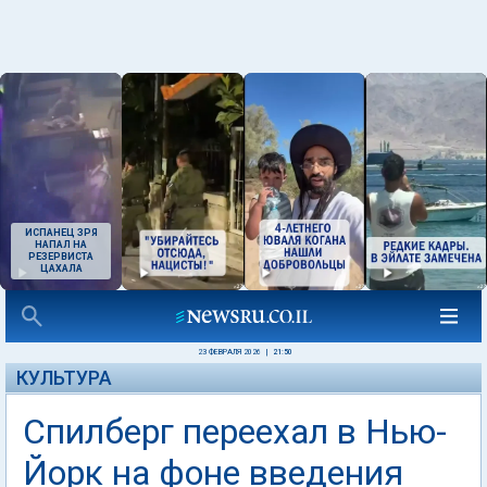
ИСПАНЕЦ ЗРЯ
НАПАЛ НА
РЕЗЕРВИСТА
ЦАХАЛА
23 ФЕВРАЛЯ 2026
|
21:50
КУЛЬТУРА
Спилберг переехал в Нью-
Йорк на фоне введения