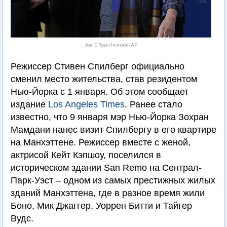
Joel C Ryan/Invision/AP
Режиссер Стивен Спилберг официально
сменил место жительства, став резидентом
Нью-Йорка с 1 января. Об этом сообщает
издание
Los Angeles Times
. Ранее стало
известно, что 9 января мэр Нью-Йорка Зохран
Мамдани нанес визит Спилбергу в его квартире
на Манхэттене. Режиссер вместе с женой,
актрисой Кейт Кэпшоу, поселился в
историческом здании San Remo на Сентрал-
Парк-Уэст – одном из самых престижных жилых
зданий Манхэттена, где в разное время жили
Боно, Мик Джаггер, Уоррен Битти и Тайгер
Вудс.