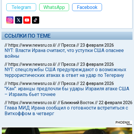
Telegram
WhatsApp
Facebook
ССЫЛКИ ПО ТЕМЕ
//
https://www.newsru.co.il/
//
Пресса
//
23 февраля 2026
NYT: Власти Ирана считают, что уступки США опаснее
войны
//
https://www.newsru.co.il/
//
Пресса
//
23 февраля 2026
NYT: спецслужбы США предупреждают о возможных
террористических атаках в ответ на удар по Тегерану
//
https://www.newsru.co.il/
//
Пресса
//
22 февраля 2026
"Кан": иранцы предпочли бы удары Израиля атаке США
– Израиль бьет точнее
//
https://www.newsru.co.il/
//
Ближний Восток
//
22 февраля 2026
Глава МИД Ирана сообщил о готовности встретиться с
Виткоффом в четверг