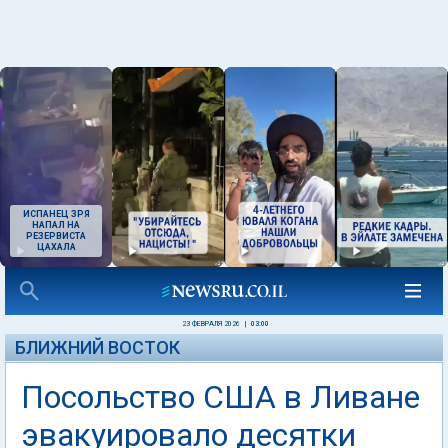
ИСПАНЕЦ ЗРЯ
НАПАЛ НА
РЕЗЕРВИСТА
ЦАХАЛА
23 ФЕВРАЛЯ 2026
|
03:00
БЛИЖНИЙ ВОСТОК
Посольство США в Ливане
эвакуировало десятки