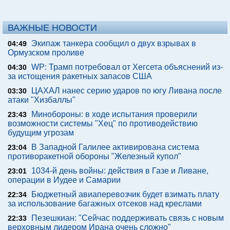
ВАЖНЫЕ НОВОСТИ
Экипаж танкера сообщил о двух взрывах в
04:49
Ормузском проливе
WP: Трамп потребовал от Хегсета объяснений из-
04:30
за истощения ракетных запасов США
ЦАХАЛ нанес серию ударов по югу Ливана после
03:30
атаки "Хизбаллы"
Минобороны: в ходе испытания проверили
23:43
возможности системы "Хец" по противодействию
будущим угрозам
В Западной Галилее активирована система
23:04
противоракетной обороны "Железный купол"
1034-й день войны: действия в Газе и Ливане,
23:01
операции в Иудее и Самарии
Бюджетный авиаперевозчик будет взимать плату
22:34
за использование багажных отсеков над креслами
Пезешкиан: "Сейчас поддерживать связь с новым
22:33
верховным лидером Ирана очень сложно"