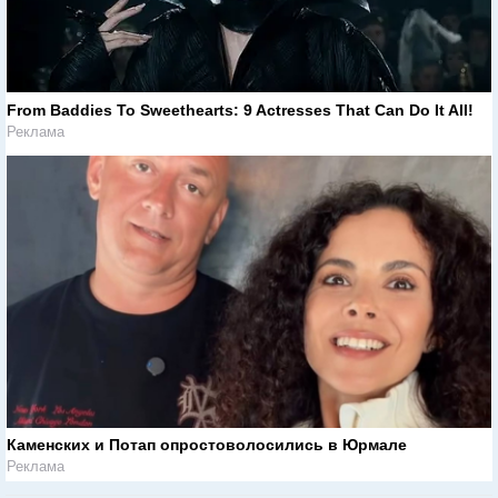
From Baddies To Sweethearts: 9 Actresses That Can Do It All!
Реклама
Каменских и Потап опростоволосились в Юрмале
Реклама