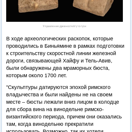
Управление древностей/אסף פרץ
В ходе археологических раскопок, которые
проводились в Биньямине в рамках подготовки
к строительству скоростной линии железной
дороги, связывающей Хайфу и Тель-Авив,
были обнаружены два мраморных бюста,
которым около 1700 лет.
"Скульптуры датируются эпохой римского
владычества и были найдены не на своем
месте – бюсты лежали вниз лицом в колодце
для сбора вина на винодельне римско-
византийского периода, причем они оказались
там, когда винодельню прекратили
использовать. Возможно, так их хотели