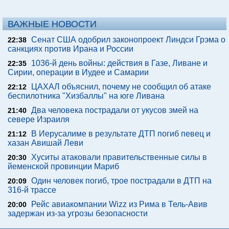
ВАЖНЫЕ НОВОСТИ
Сенат США одобрил законопроект Линдси Грэма о
22:38
санкциях против Ирана и России
1036-й день войны: действия в Газе, Ливане и
22:35
Сирии, операции в Иудее и Самарии
ЦАХАЛ объяснил, почему не сообщил об атаке
22:12
беспилотника "Хизбаллы" на юге Ливана
Два человека пострадали от укусов змей на
21:40
севере Израиля
В Иерусалиме в результате ДТП погиб певец и
21:12
хазан Авишай Леви
Хуситы атаковали правительственные силы в
20:30
йеменской провинции Мариб
Один человек погиб, трое пострадали в ДТП на
20:09
316-й трассе
Рейс авиакомпании Wizz из Рима в Тель-Авив
20:00
задержан из-за угрозы безопасности