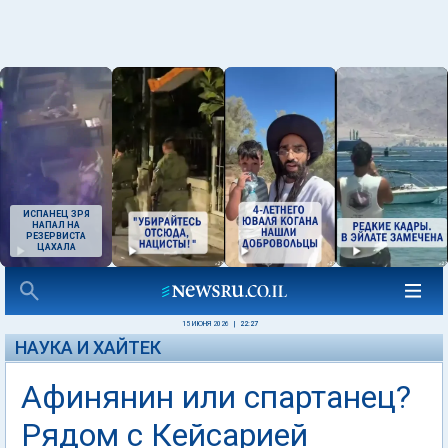
ИСПАНЕЦ ЗРЯ
НАПАЛ НА
РЕЗЕРВИСТА
ЦАХАЛА
15 ИЮНЯ 2026
|
22:27
НАУКА И ХАЙТЕК
Афинянин или спартанец?
Рядом с Кейсарией