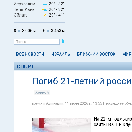
Иерусалим:
20° -
32°
Тель-Авив:
26° -
32°
Эйлат:
29° -
41°
$
3.006 ₪
€
3.463 ₪
ВСЕ НОВОСТИ
ИЗРАИЛЬ
БЛИЖНИЙ ВОСТОК
МИР
СПОРТ
Погиб 21-летний росси
Хоккей
время публикации: 11 июня 2026 г., 13:55 | последнее обно
На 22-м году жи
сайты ВХЛ и клуб