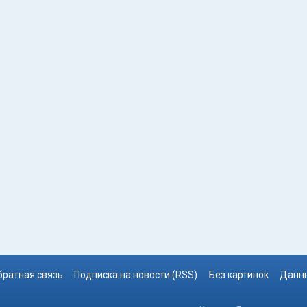
братная связь
Подписка на новости (RSS)
Без картинок
Данны