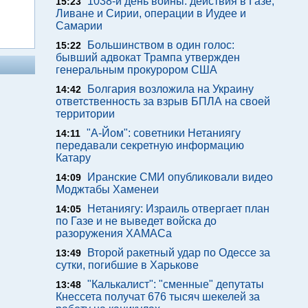
1038-й день войны: действия в Газе,
15:23
Ливане и Сирии, операции в Иудее и
Самарии
Большинством в один голос:
15:22
бывший адвокат Трампа утвержден
генеральным прокурором США
Болгария возложила на Украину
14:42
ответственность за взрыв БПЛА на своей
территории
"А-Йом": советники Нетаниягу
14:11
передавали секретную информацию
Катару
Иранские СМИ опубликовали видео
14:09
Моджтабы Хаменеи
Нетаниягу: Израиль отвергает план
14:05
по Газе и не выведет войска до
разоружения ХАМАСа
Второй ракетный удар по Одессе за
13:49
сутки, погибшие в Харькове
"Калькалист": "сменные" депутаты
13:48
Кнессета получат 676 тысяч шекелей за