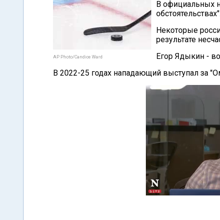
В официальных н
обстоятельствах"
Некоторые росси
результате несчас
Егор Ядыкин - во
AP Photo/Candice Ward
В 2022-25 годах нападающий выступал за "Ом