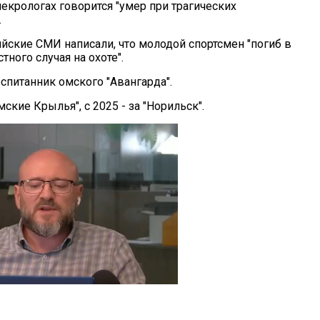
екрологах говорится "умер при трагических
.
йские СМИ написали, что молодой спортсмен "погиб в
тного случая на охоте".
спитанник омского "Авангарда".
ские Крылья", с 2025 - за "Норильск".