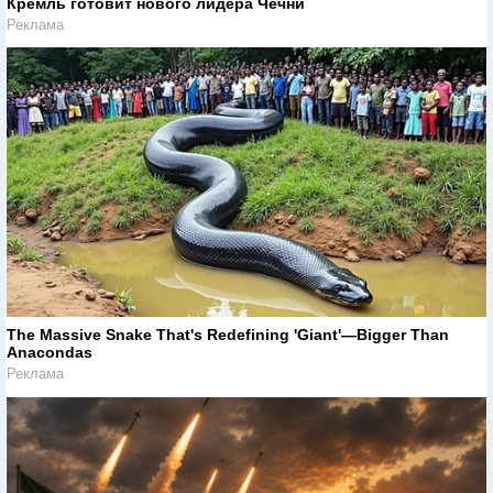
Кремль готовит нового лидера Чечни
Реклама
The Massive Snake That's Redefining 'Giant'—Bigger Than
Anacondas
Реклама