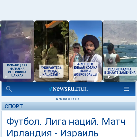
ИСПАНЕЦ ЗРЯ
НАПАЛ НА
РЕЗЕРВИСТА
ЦАХАЛА
12 ИЮНЯ 2026
|
09:10
СПОРТ
Футбол. Лига наций. Матч
Ирландия - Израиль