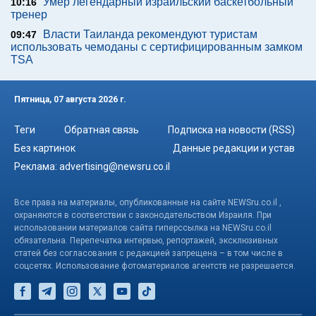
Умер легендарный израильский баскетбольный
10:16
тренер
Власти Таиланда рекомендуют туристам
09:47
использовать чемоданы с сертифицированным замком
TSA
Пятница, 07 августа 2026 г.
Теги
Обратная связь
Подписка на новости (RSS)
Без картинок
Данные редакции и устав
Реклама:
advertising@newsru.co.il
Все права на материалы, опубликованные на сайте NEWSru.co.il ,
охраняются в соответствии с законодательством Израиля. При
использовании материалов сайта гиперссылка на NEWSru.co.il
обязательна. Перепечатка интервью, репортажей, эксклюзивных
статей без согласования с редакцией запрещена – в том числе в
соцсетях. Использование фотоматериалов агентств не разрешается.