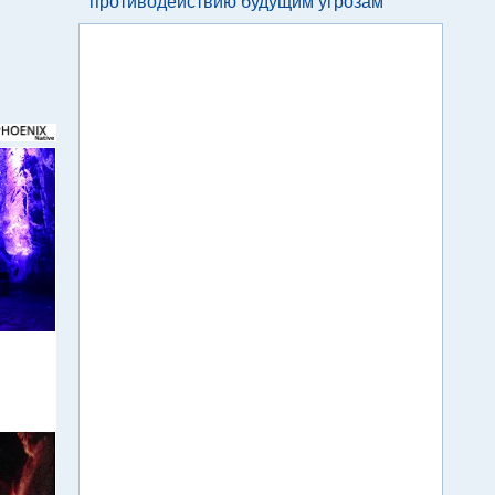
противодействию будущим угрозам