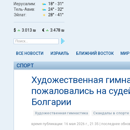
Иерусалим:
18° -
31°
Тель-Авив:
24° -
32°
Эйлат:
28° -
41°
$
3.013 ₪
€
3.478 ₪
ВСЕ НОВОСТИ
ИЗРАИЛЬ
БЛИЖНИЙ ВОСТОК
МИР
СПОРТ
Художественная гимна
пожаловались на суде
Болгарии
Художественная гимнастика
Скандалы в спорте
время публикации: 16 мая 2026 г., 21:35 | последнее обнов