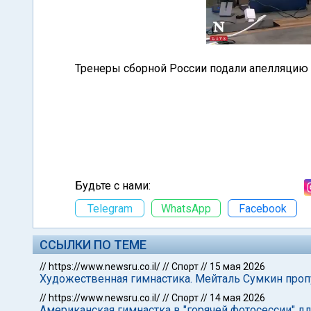
Тренеры сборной России подали апелляцию 
Будьте с нами:
Telegram
WhatsApp
Facebook
ССЫЛКИ ПО ТЕМЕ
//
https://www.newsru.co.il/
//
Спорт
//
15 мая 2026
Художественная гимнастика. Мейталь Сумкин проп
//
https://www.newsru.co.il/
//
Спорт
//
14 мая 2026
Американская гимнастка в "горячей фотосессии" для 