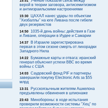
Ученые показали связь между
15:51
верой в теории заговора, антисемитизмом
и антиизраильскими настроениями
ЦАХАЛ нанес удары по объектам
15:30
"Хизбаллы" на юге Ливана после гибели
двух резервистов
1035-й день войны: действия в Газе
14:50
и Ливане, операции в Иудее и Самарии
В Израиле зарегистрирована
14:37
первая в этом сезоне смерть от лихорадки
Западного Нила
Бумажные карты и отвага: иранский
14:22
генерал объяснил успехи ВВС во время
войны с США
Саудовский фонд PIF и партнеры
14:03
завершили покупку Electronic Arts за $55
млрд
Русскоязычным жителям Ашкелона
13:31
предъявлены обвинения в шпионаже
Минобороны: в ходе испытания
23:43
проверили возможности системы "Хец" по