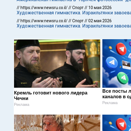
//
https://www.newsru.co.il/
//
Спорт
//
10 мая 2026
Художественная гимнастика. Израильтянки завое
//
https://www.newsru.co.il/
//
Спорт
//
02 мая 2026
Художественная гимнастика. Израильтянки завоев
Все посты 
Кремль готовит нового лидера
каналов в о
Чечни
Реклама
Реклама