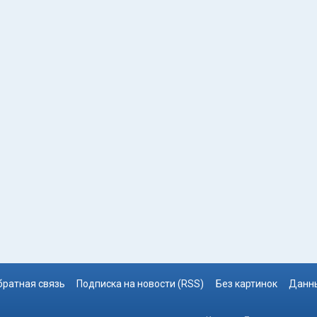
братная связь
Подписка на новости (RSS)
Без картинок
Данны