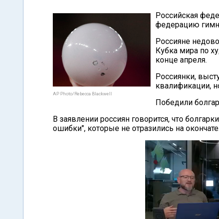
Российская феде
федерацию гимн
Россияне недово
Кубка мира по х
конце апреля.
Россиянки, выст
квалификации, но
AP Photo/Rebecca Blackwell
Победили болгарк
В заявлении россиян говорится, что болгарк
ошибки", которые не отразились на окончат