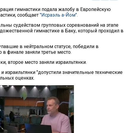
рация гимнастики подала жалобу в Европейскую
астики, сообщает
"Исраэль а-Йом".
льны судейством групповых соревнований на этапе
удожественной гимнастике в Баку, который проходил в
упавшие в нейтральном статусе, победили в
 в финале заняли третье место.
и, второе место заняли израильтянки.
и и израильтянки "допустили значительные технические
ельных оценках.