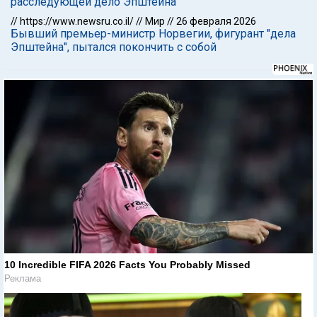
расследующей дело Эпштейна
//
https://www.newsru.co.il/
//
Мир
//
26 февраля 2026
Бывший премьер-министр Норвегии, фигурант "дела
Эпштейна", пытался покончить с собой
10 Incredible FIFA 2026 Facts You Probably Missed
Реклама