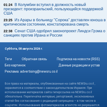
В Колумбии вступил в должность новый
01:24
президент: произраильский, пользующийся поддержкой
США
Из Арары в больницу "Сорока" доставлен юноша в
23:25
критическом состоянии, констатирована смерть
Сенат США одобрил законопроект Линдси Грэма о
22:38
санкциях против Ирана и России
Суббота, 08 августа 2026 г.
Теги
Обратная связь
Подписка на новости (RSS)
Без картинок
Данные редакции и устав
Реклама:
advertising@newsru.co.il
Все права на материалы, опубликованные на сайте NEWSru.co.il ,
охраняются в соответствии с законодательством Израиля. При
использовании материалов сайта гиперссылка на NEWSru.co.il
обязательна. Перепечатка интервью, репортажей, эксклюзивных
статей без согласования с редакцией запрещена – в том числе в
соцсетях. Использование фотоматериалов агентств не разрешается.