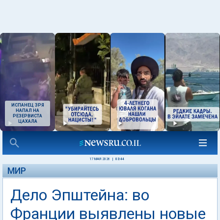
ИСПАНЕЦ ЗРЯ
НАПАЛ НА
РЕЗЕРВИСТА
ЦАХАЛА
17 МАЯ 2026
|
03:44
МИР
Дело Эпштейна: во
Франции выявлены новые