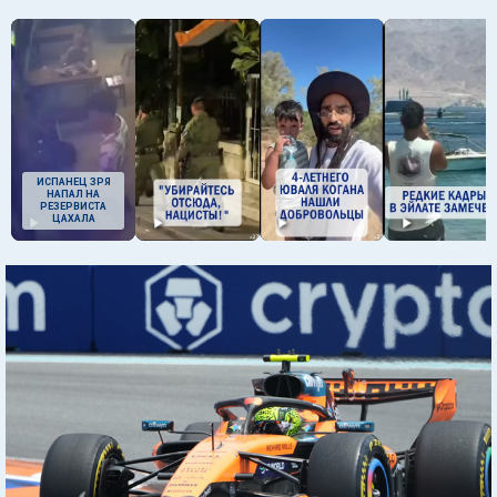
ИСПАНЕЦ ЗРЯ
НАПАЛ НА
РЕЗЕРВИСТА
ЦАХАЛА