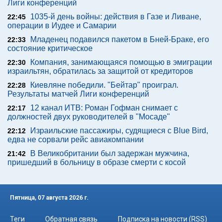
Лиги конференций
1035-й день войны: действия в Газе и Ливане,
22:45
операции в Иудее и Самарии
Младенец подавился пакетом в Бней-Браке, его
22:33
состояние критическое
Компания, занимающаяся помощью в эмиграции
22:30
израильтян, обратилась за защитой от кредиторов
Киевляне победили. "Бейтар" проиграл.
22:28
Результаты матчей Лиги конференций
12 канал ИТВ: Роман Гофман снимает с
22:17
должностей двух руководителей в "Мосаде"
Израильские пассажиры, судящиеся с Blue Bird,
22:12
едва не сорвали рейс авиакомпании
В Великобритании был задержан мужчина,
21:42
пришедший в больницу в образе смерти с косой
Пятница, 07 августа 2026 г.
Теги
Обратная связь
Подписка на новости (RSS)