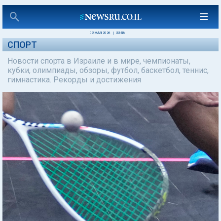
02 МАЯ 2026
|
22:56
СПОРТ
Новости спорта в Израиле и в мире, чемпионаты,
кубки, олимпиады, обзоры, футбол, баскетбол, теннис,
гимнастика. Рекорды и достижения