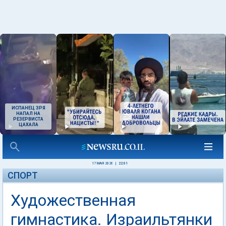
ИСПАНЕЦ ЗРЯ
НАПАЛ НА
РЕЗЕРВИСТА
ЦАХАЛА
17 МАЯ 2026
|
22:01
СПОРТ
Художественная
гимнастика. Израильтянки