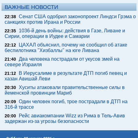
ВАЖНЫЕ НОВОСТИ
Сенат США одобрил законопроект Линдси Грэма о
22:38
санкциях против Ирана и России
1036-й день войны: действия в Газе, Ливане и
22:35
Сирии, операции в Иудее и Самарии
ЦАХАЛ объяснил, почему не сообщил об атаке
22:12
беспилотника "Хизбаллы" на юге Ливана
Два человека пострадали от укусов змей на
21:40
севере Израиля
В Иерусалиме в результате ДТП погиб певец и
21:12
хазан Авишай Леви
Хуситы атаковали правительственные силы в
20:30
йеменской провинции Мариб
Один человек погиб, трое пострадали в ДТП на
20:09
316-й трассе
Рейс авиакомпании Wizz из Рима в Тель-Авив
20:00
задержан из-за угрозы безопасности