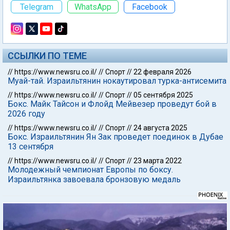
Telegram
WhatsApp
Facebook
ССЫЛКИ ПО ТЕМЕ
//
https://www.newsru.co.il/
//
Спорт
//
22 февраля 2026
Муай-тай. Израильтянин нокаутировал турка-антисемита
//
https://www.newsru.co.il/
//
Спорт
//
05 сентября 2025
Бокс. Майк Тайсон и Флойд Мейвезер проведут бой в
2026 году
//
https://www.newsru.co.il/
//
Спорт
//
24 августа 2025
Бокс. Израильтянин Ян Зак проведет поединок в Дубае
13 сентября
//
https://www.newsru.co.il/
//
Спорт
//
23 марта 2022
Молодежный чемпионат Европы по боксу.
Израильтянка завоевала бронзовую медаль