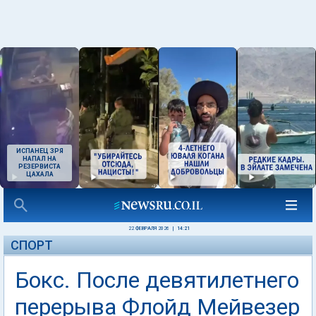
ИСПАНЕЦ ЗРЯ
НАПАЛ НА
РЕЗЕРВИСТА
ЦАХАЛА
22 ФЕВРАЛЯ 2026
|
14:21
СПОРТ
Бокс. После девятилетнего
перерыва Флойд Мейвезер