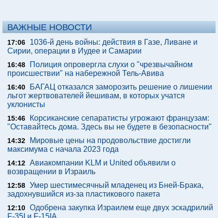
ВАЖНЫЕ НОВОСТИ
1036-й день войны: действия в Газе, Ливане и
17:06
Сирии, операции в Иудее и Самарии
Полиция опровергла слухи о "чрезвычайном
16:48
происшествии" на набережной Тель-Авива
БАГАЦ отказался заморозить решение о лишении
16:40
льгот жертвователей йешивам, в которых учатся
уклонисты
Корсиканские сепаратисты угрожают французам:
15:46
"Оставайтесь дома. Здесь вы не будете в безопасности"
Мировые цены на продовольствие достигли
14:32
максимума с начала 2023 года
Авиакомпании KLM и United объявили о
14:12
возвращении в Израиль
Умер шестимесячный младенец из Бней-Брака,
12:58
задохнувшийся из-за пластикового пакета
Одобрена закупка Израилем еще двух эскадрилий
12:10
F-35I и F-15IA