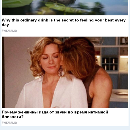
Why this ordinary drink is the secret to feeling your best every
day
Реклама
Почему женщины издают звуки во время интимной
близости?
Реклама