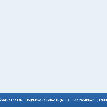
братная связь
Подписка на новости (RSS)
Без картинок
Данны