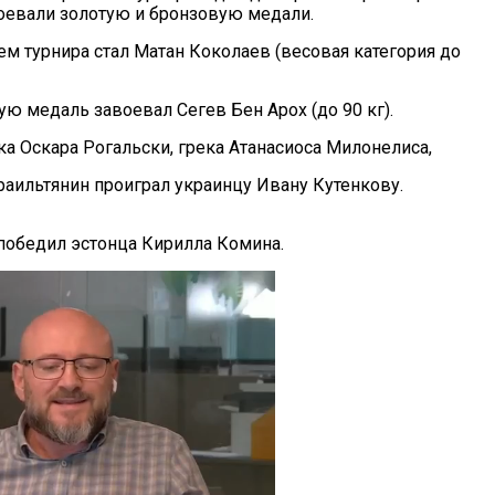
оевали золотую и бронзовую медали.
ем турнира стал Матан Коколаев (весовая категория до
ю медаль завоевал Сегев Бен Арох (до 90 кг).
ка Оскара Рогальски, грека Атанасиоса Милонелиса,
раильтянин проиграл украинцу Ивану Кутенкову.
 победил эстонца Кирилла Комина.