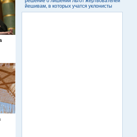
решение о лишении льгот жертвователей
йешивам, в которых учатся уклонисты
а
а