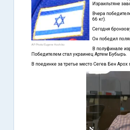
Израильтяне зав
Вчера победител
66 кг).
Сегодня бронзову
Он победил поля
AP Photo/Eugene Hoshiko
В полуфинале из
Победителем стал украинец Артем Бубырь.
В поединке за третье место Сегев Бен Арох