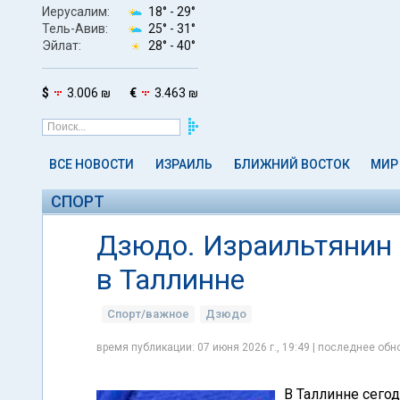
Иерусалим:
18° -
29°
Тель-Авив:
25° -
31°
Эйлат:
28° -
40°
$
3.006 ₪
€
3.463 ₪
ВСЕ НОВОСТИ
ИЗРАИЛЬ
БЛИЖНИЙ ВОСТОК
МИР
СПОРТ
Дзюдо. Израильтянин 
в Таллинне
Спорт/важное
Дзюдо
время публикации: 07 июня 2026 г., 19:49 | последнее обно
В Таллинне сегод