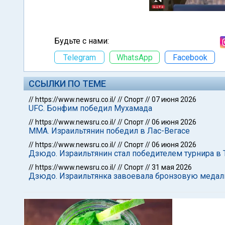
Будьте с нами:
Telegram
WhatsApp
Facebook
ССЫЛКИ ПО ТЕМЕ
//
https://www.newsru.co.il/
//
Спорт
//
07 июня 2026
UFC. Бонфим победил Мухамада
//
https://www.newsru.co.il/
//
Спорт
//
06 июня 2026
ММА. Израильтянин победил в Лас-Вегасе
//
https://www.newsru.co.il/
//
Спорт
//
06 июня 2026
Дзюдо. Израильтянин стал победителем турнира в 
//
https://www.newsru.co.il/
//
Спорт
//
31 мая 2026
Дзюдо. Израильтянка завоевала бронзовую медаль