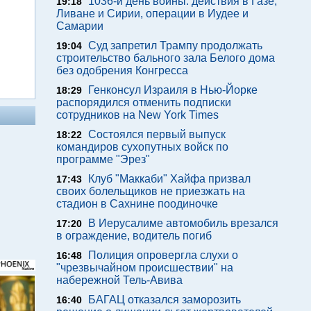
1036-й день войны: действия в Газе,
19:18
Ливане и Сирии, операции в Иудее и
Самарии
Суд запретил Трампу продолжать
19:04
строительство бального зала Белого дома
без одобрения Конгресса
Генконсул Израиля в Нью-Йорке
18:29
распорядился отменить подписки
сотрудников на New York Times
Состоялся первый выпуск
18:22
командиров сухопутных войск по
программе "Эрез"
Клуб "Маккаби" Хайфа призвал
17:43
своих болельщиков не приезжать на
стадион в Сахнине поодиночке
В Иерусалиме автомобиль врезался
17:20
в ограждение, водитель погиб
Полиция опровергла слухи о
16:48
"чрезвычайном происшествии" на
набережной Тель-Авива
БАГАЦ отказался заморозить
16:40