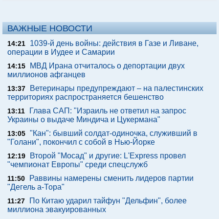
ВАЖНЫЕ НОВОСТИ
1039-й день войны: действия в Газе и Ливане,
14:21
операции в Иудее и Самарии
МВД Ирана отчиталось о депортации двух
14:15
миллионов афганцев
Ветеринары предупреждают – на палестинских
13:37
территориях распространяется бешенство
Глава САП: "Израиль не ответил на запрос
13:11
Украины о выдаче Миндича и Цукермана"
"Кан": бывший солдат-одиночка, служивший в
13:05
"Голани", покончил с собой в Нью-Йорке
Второй "Мосад" и другие: L'Express провел
12:19
"чемпионат Европы" среди спецслужб
Раввины намерены сменить лидеров партии
11:50
"Дегель а-Тора"
По Китаю ударил тайфун "Дельфин", более
11:27
миллиона эвакуированных