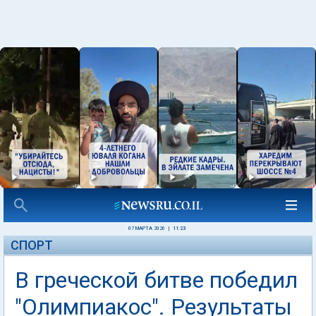
07 МАРТА 2026
|
11:23
СПОРТ
В греческой битве победил
"Олимпиакос". Результаты