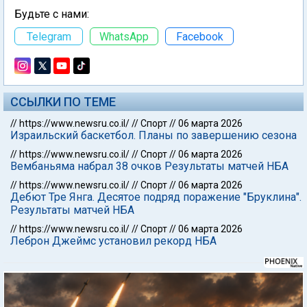
Будьте с нами:
Telegram
WhatsApp
Facebook
ССЫЛКИ ПО ТЕМЕ
//
https://www.newsru.co.il/
//
Спорт
//
06 марта 2026
Израильский баскетбол. Планы по завершению сезона
//
https://www.newsru.co.il/
//
Спорт
//
06 марта 2026
Вембаньяма набрал 38 очков Результаты матчей НБА
//
https://www.newsru.co.il/
//
Спорт
//
06 марта 2026
Дебют Тре Янга. Десятое подряд поражение "Бруклина".
Результаты матчей НБА
//
https://www.newsru.co.il/
//
Спорт
//
06 марта 2026
Леброн Джеймс установил рекорд НБА