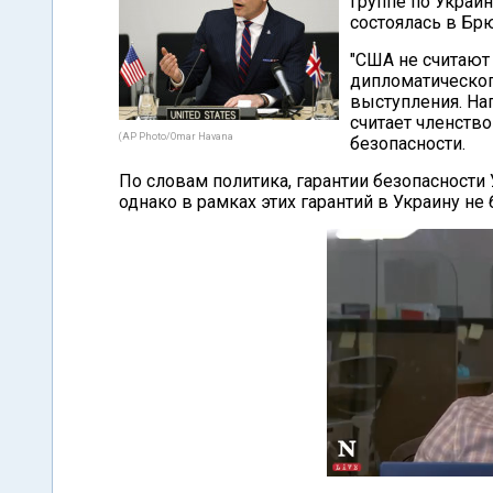
группе по Украи
состоялась в Бр
"США не считают
дипломатического
выступления. На
считает членств
(AP Photo/Omar Havana
безопасности.
По словам политика, гарантии безопасности
однако в рамках этих гарантий в Украину н