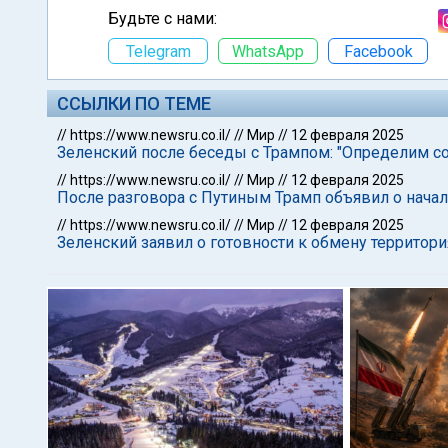
Будьте с нами:
Telegram
WhatsApp
Facebook
ССЫЛКИ ПО ТЕМЕ
//
https://www.newsru.co.il/
//
Мир
//
12 февраля 2025
Зеленский после беседы с Трампом: "Определим с
//
https://www.newsru.co.il/
//
Мир
//
12 февраля 2025
После разговора с Путиным Трамп объявил о нача
//
https://www.newsru.co.il/
//
Мир
//
12 февраля 2025
Зеленский заявил о готовности к обмену территор