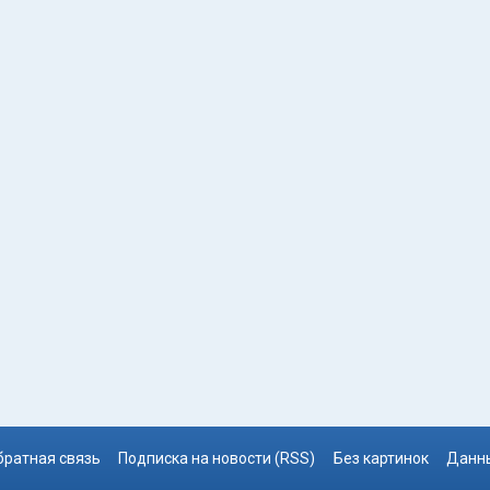
братная связь
Подписка на новости (RSS)
Без картинок
Данны