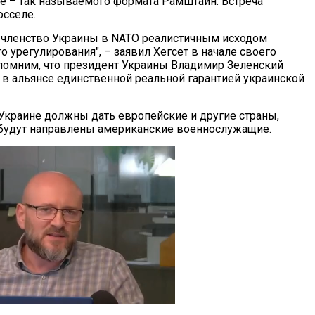
не – так называемого формата Рамштайн. Встреча
юсселе.
 членство Украины в NATO реалистичным исходом
 урегулирования", – заявил Хегсет в начале своего
помним, что президент Украины Владимир Зеленский
о в альянсе единственной реальной гарантией украинской
 Украине должны дать европейские и другие страны,
е будут направлены американские военнослужащие.