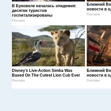
Ближний Во
В Буковеле началась эпидемия:
новости в 
десятки туристов
Реклама
госпитализированы
Реклама
Disney’s Live-Action Simba Was
Ближний Во
Based On The Cutest Lion Cub Ever
новости в 
Реклама
Реклама