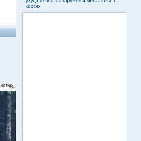
ухудшилось, обнаружены метастазы в
костях