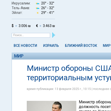
Иерусалим:
20° -
32°
Тель-Авив:
26° -
32°
Эйлат:
29° -
41°
$
3.006 ₪
€
3.463 ₪
ВСЕ НОВОСТИ
ИЗРАИЛЬ
БЛИЖНИЙ ВОСТОК
МИР
МИР
Министр обороны США
территориальным усту
время публикации: 13 февраля 2025 г., 10:15 | последнее 
Министр обороны
должность посети