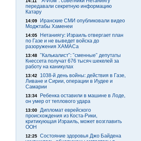
"А-Йом": советники Нетаниягу
14:11
передавали секретную информацию
Катару
Иранские СМИ опубликовали видео
14:09
Моджтабы Хаменеи
Нетаниягу: Израиль отвергает план
14:05
по Газе и не выведет войска до
разоружения ХАМАСа
"Калькалист": "сменные" депутаты
13:48
Кнессета получат 676 тысяч шекелей за
работу на каникулах
1038-й день войны: действия в Газе,
13:42
Ливане и Сирии, операции в Иудее и
Самарии
Ребенка оставили в машине в Лоде,
13:34
он умер от теплового удара
Дипломат еврейского
13:00
происхождения из Коста-Рики,
критикующая Израиль, может возглавить
ООН
Состояние здоровья Джо Байдена
12:25