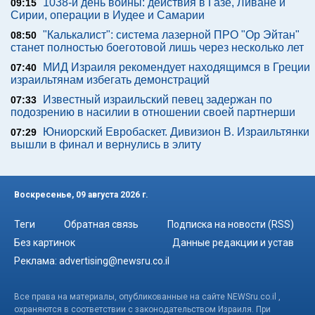
1038-й день войны: действия в Газе, Ливане и
09:15
Сирии, операции в Иудее и Самарии
"Калькалист": система лазерной ПРО "Ор Эйтан"
08:50
станет полностью боеготовой лишь через несколько лет
МИД Израиля рекомендует находящимся в Греции
07:40
израильтянам избегать демонстраций
Известный израильский певец задержан по
07:33
подозрению в насилии в отношении своей партнерши
Юниорский Евробаскет. Дивизион В. Израильтянки
07:29
вышли в финал и вернулись в элиту
Воскресенье, 09 августа 2026 г.
Теги
Обратная связь
Подписка на новости (RSS)
Без картинок
Данные редакции и устав
Реклама:
advertising@newsru.co.il
Все права на материалы, опубликованные на сайте NEWSru.co.il ,
охраняются в соответствии с законодательством Израиля. При