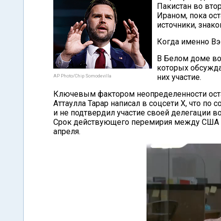
Пакистан во вто
Ираном, пока ост
источники, знак
Когда именно Вэ
В Белом доме во
которых обсужда
них участие.
AP Photo/Chip Somodevilla
Ключевым фактором неопределенности оста
Аттаулла Тарар написал в соцсети Х, что по 
и не подтвердил участие своей делегации 
Срок действующего перемирия между США и 
апреля.