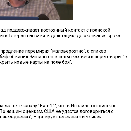
бад поддерживает постоянный контакт с иранской
дить Тегеран направить делегацию до окончания срока
 продление перемирия "маловероятно", а спикер
баф обвинил Вашингтон в попытках вести переговоры "в
скрыть новые карты на поле боя".
вил телеканалу "Кан-11", что в Израиле готовятся к
По нашим оценкам, США не удастся договориться с
немедленно", – цитирует телеканал источник.