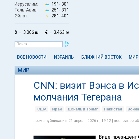
Иерусалим:
19° -
30°
Тель-Авив:
25° -
31°
Эйлат:
28° -
40°
$
3.006 ₪
€
3.463 ₪
ВСЕ НОВОСТИ
ИЗРАИЛЬ
БЛИЖНИЙ ВОСТОК
МИР
МИР
CNN: визит Вэнса в И
молчания Тегерана
США
Иран
Дональд Трамп
Пакистан
Война
время публикации: 21 апреля 2026 г., 19:12 | последнее об
Вице-президент 