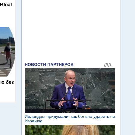
 Bloat
ю без