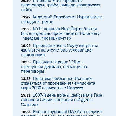
В Ливане хотят прервать
20:20
переговоры, требуя вывода израильских
войск
Кадетский Евробаскет. Израильтяне
19:42
победили греков
NYP: полиция Нью-Йорка боится
19:38
беспорядков во время визита Нетаниягу:
"Мамдани провоцирует их"
Прорвавшиеся в Сеуту мигранты
19:09
жалуются на отсутствие условий для
проживания
Президент Ирана: "США –
18:35
преступная держава, несмотря на
переговоры"
Политики призывают Испанию
18:23
отказаться от проведения чемпионата
мира 2030 совместно с Марокко
1037-й день войны: действия в Газе,
15:37
Ливане и Сирии, операции в Иудее и
Самарии
Военнослужащий ЦАХАЛа получил
15:34