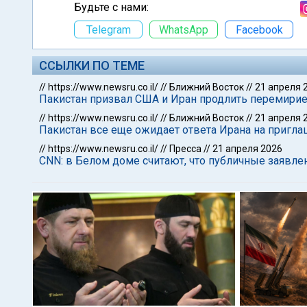
Будьте с нами:
Telegram
WhatsApp
Facebook
ССЫЛКИ ПО ТЕМЕ
//
https://www.newsru.co.il/
//
Ближний Восток
//
21 апреля 
Пакистан призвал США и Иран продлить перемири
//
https://www.newsru.co.il/
//
Ближний Восток
//
21 апреля 
Пакистан все еще ожидает ответа Ирана на пригл
//
https://www.newsru.co.il/
//
Пресса
//
21 апреля 2026
CNN: в Белом доме считают, что публичные заявл