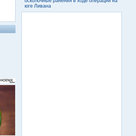
осколочные ранения в ходе операции на
юге Ливана