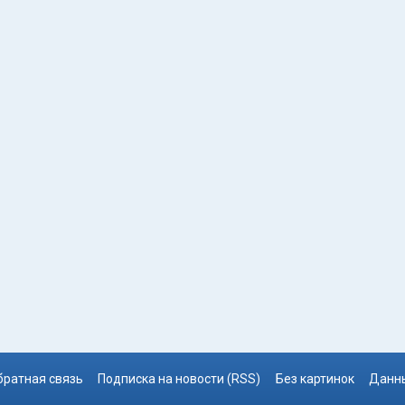
братная связь
Подписка на новости (RSS)
Без картинок
Данны