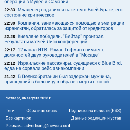
операции в Иудее и Самарии
Младенец подавился пакетом в Бней-Браке, его
22:33
состояние критическое
Компания, занимающаяся помощью в эмиграции
22:30
израильтян, обратилась за защитой от кредиторов
Киевляне победили. "Бейтар" проиграл.
22:28
Результаты матчей Лиги конференций
12 канал ИТВ: Роман Гофман снимает с
22:17
должностей двух руководителей в "Мосаде"
Израильские пассажиры, судящиеся с Blue Bird,
22:12
едва не сорвали рейс авиакомпании
В Великобритании был задержан мужчина,
21:42
пришедший в больницу в образе смерти с косой
Четверг, 06 августа 2026 г.
Теги
Обратная связь
Подписка на новости (RSS)
Без картинок
Данные редакции и устав
Реклама:
advertising@newsru.co.il