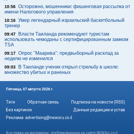
Осторожно, мошенники: фишинговая рассылка от
10:56
имени Налогового управления
Умер легендарный израильский баскетбольный
10:16
тренер
Власти Таиланда рекомендуют туристам
09:47
использовать чемоданы с сертифицированным замком
TSA
Опрос "Mаарива": предвыборный расклад за
09:17
неделю не изменился
В Таиланде ученик открыл стрельбу в школе:
09:03
множество убитых и раненых
Пятница, 07 августа 2026 г.
Теги
Обратная связь
Подписка на новости (RSS)
Без картинок
Данные редакции и устав
Реклама:
advertising@newsru.co.il
Все права на материалы, опубликованные на сайте NEWSru.co.il ,