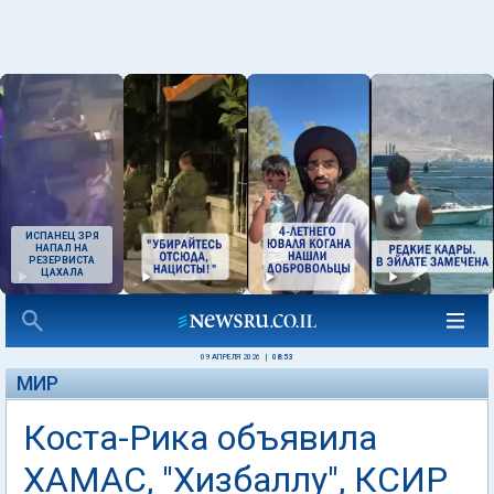
ИСПАНЕЦ ЗРЯ
НАПАЛ НА
РЕЗЕРВИСТА
ЦАХАЛА
09 АПРЕЛЯ 2026
|
08:53
МИР
Коста-Рика объявила
ХАМАС, "Хизбаллу", КСИР