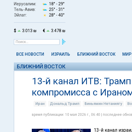
Иерусалим:
18° -
29°
Тель-Авив:
25° -
31°
Эйлат:
28° -
40°
$
3.013 ₪
€
3.478 ₪
ВСЕ НОВОСТИ
ИЗРАИЛЬ
БЛИЖНИЙ ВОСТОК
МИР
БЛИЖНИЙ ВОСТОК
13-й канал ИТВ: Трамп
компромисса с Ираном 
Иран
Дональд Трамп
Биньямин Нетаниягу
Во
время публикации: 10 мая 2026 г., 06:40 | последнее обнов
13-й канал изра