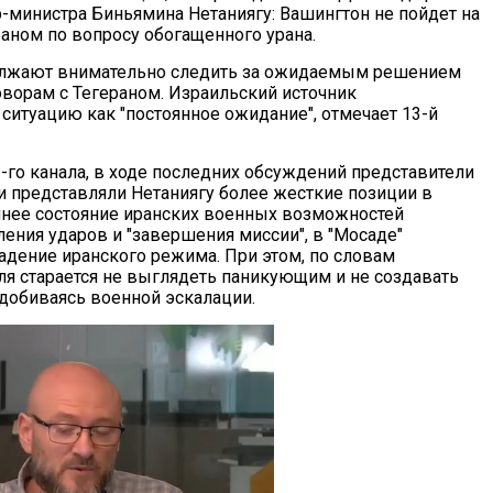
-министра Биньямина Нетаниягу: Вашингтон не пойдет на
аном по вопросу обогащенного урана.
олжают внимательно следить за ожидаемым решением
оворам с Тегераном. Израильский источник
ситуацию как "постоянное ожидание", отмечает 13-й
-го канала, в ходе последних обсуждений представители
и представляли Нетаниягу более жесткие позиции в
нее состояние иранских военных возможностей
ения ударов и "завершения миссии", в "Мосаде"
падение иранского режима. При этом, по словам
ля старается не выглядеть паникующим и не создавать
 добиваясь военной эскалации.