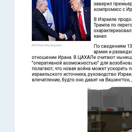
заверил премьер
компромисс с Ир
В Израиле прод
Трампа по перег
охарактеризовал 
канал.
По сведениям 13
AP Photo/Alex Brandon
армии и разведк
отношении Ирана. В ЦАХАЛе считают нынеш
"оперативной возможностью" для возобновл
полагают, что новая война может ускорить 
израильского источника, руководство Израи
впечатление, будто оно давит на Вашингтон,