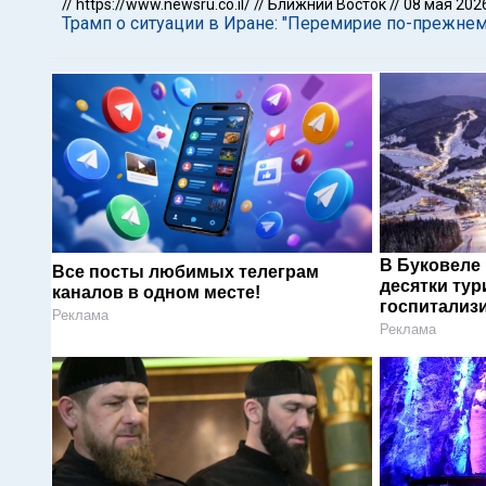
//
https://www.newsru.co.il/
//
Ближний Восток
//
08 мая 202
Трамп о ситуации в Иране: "Перемирие по-прежнем
В Буковеле
Все посты любимых телеграм
десятки тур
каналов в одном месте!
госпитализ
Реклама
Реклама