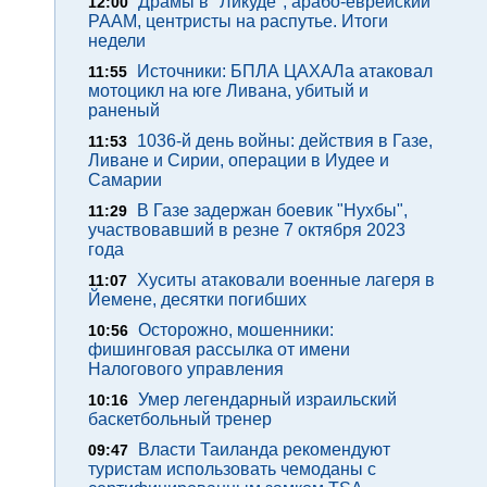
Драмы в "Ликуде", арабо-еврейский
12:00
РААМ, центристы на распутье. Итоги
недели
Источники: БПЛА ЦАХАЛа атаковал
11:55
мотоцикл на юге Ливана, убитый и
раненый
1036-й день войны: действия в Газе,
11:53
Ливане и Сирии, операции в Иудее и
Самарии
В Газе задержан боевик "Нухбы",
11:29
участвовавший в резне 7 октября 2023
года
Хуситы атаковали военные лагеря в
11:07
Йемене, десятки погибших
Осторожно, мошенники:
10:56
фишинговая рассылка от имени
Налогового управления
Умер легендарный израильский
10:16
баскетбольный тренер
Власти Таиланда рекомендуют
09:47
туристам использовать чемоданы с