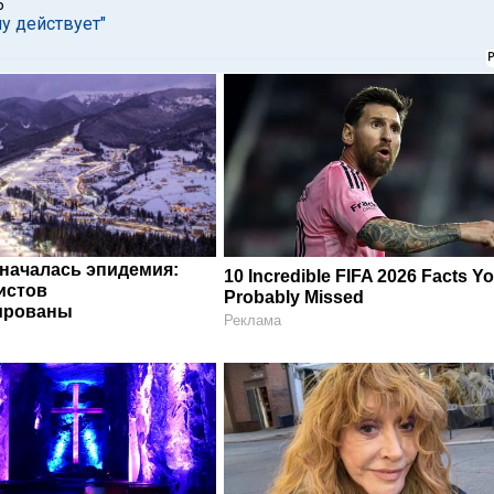
6
у действует"
 началась эпидемия:
10 Incredible FIFA 2026 Facts Y
истов
Probably Missed
ированы
Реклама