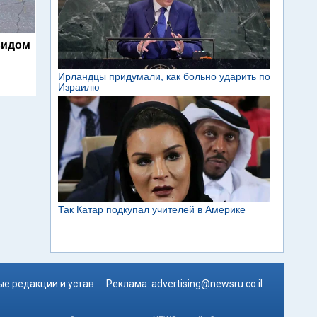
видом
е редакции и устав
Реклама:
advertising@newsru.co.il