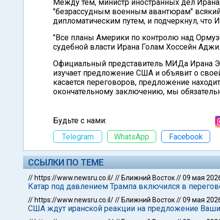
Между тем, министр иностранных дел Ирана 
"безрассудным военным авантюрам" всякий 
дипломатическим путем, и подчеркнул, что 
"Все планы Америки по контролю над Ормузс
судебной власти Ирана Голам Хоссейн Аджи
Официальный представитель МИДа Ирана Эсма
изучает предложение США и объявит о своей
касается переговоров, предложение находит
окончательному заключению, мы обязательно
Будьте с нами:
Telegram
WhatsApp
Facebook
ССЫЛКИ ПО ТЕМЕ
//
https://www.newsru.co.il/
//
Ближний Восток
//
09 мая 202
Катар под давлением Трампа включился в перег
//
https://www.newsru.co.il/
//
Ближний Восток
//
09 мая 202
США ждут иранской реакции на предложение Вашин