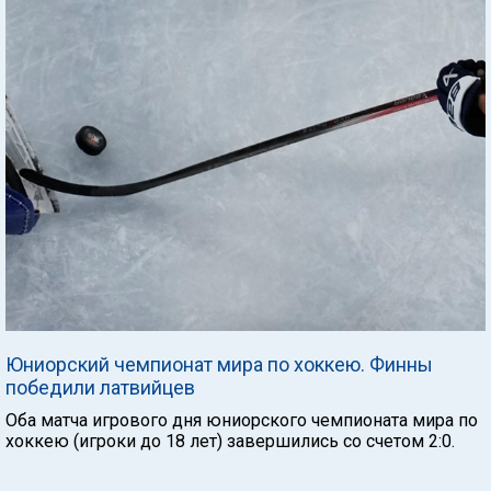
Юниорский чемпионат мира по хоккею. Финны
победили латвийцев
Оба матча игрового дня юниорского чемпионата мира по
хоккею (игроки до 18 лет) завершились со счетом 2:0.