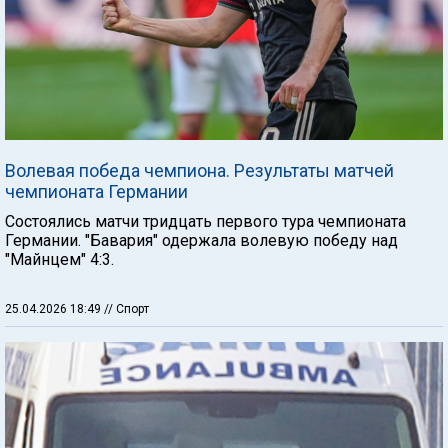
Волевая победа чемпиона. Результаты матчей
чемпионата Германии
Состоялись матчи тридцать первого тура чемпионата
Германии. "Бавария" одержала волевую победу над
"Майнцем" 4:3.
25.04.2026 18:49
// Спорт