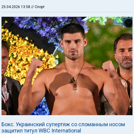
25.04.2026 13:58
// Спорт
Бокс. Украинский супертяж со сломанным носом
защитил титул WBC International