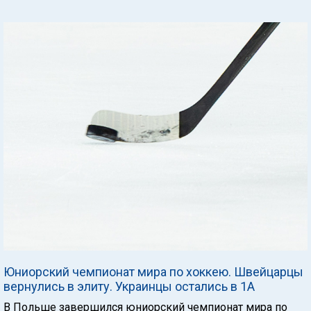
Юниорский чемпионат мира по хоккею. Швейцарцы
вернулись в элиту. Украинцы остались в 1А
В Польше завершился юниорский чемпионат мира по