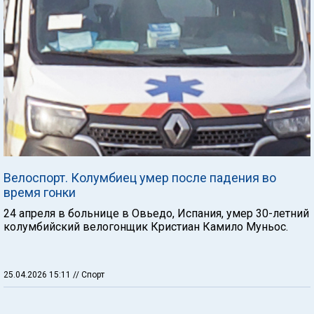
Велоспорт. Колумбиец умер после падения во
время гонки
24 апреля в больнице в Овьедо, Испания, умер 30-летний
колумбийский велогонщик Кристиан Камило Муньос.
25.04.2026 15:11
// Спорт