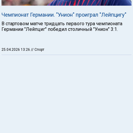
Чемпионат Германии. "Унион" проиграл "Лейпцигу"
В стартовом матче тридцать первого тура чемпионата
Германии "Лейпциг" победил столичный "Унион" 3:1.
25.04.2026 13:26
// Спорт