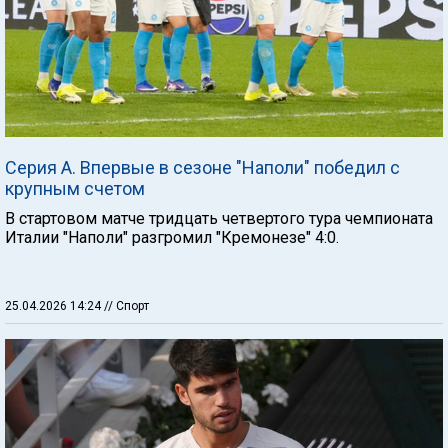
Серия А. Впервые в сезоне "Наполи" победил с
крупным счетом
В стартовом матче тридцать четвертого тура чемпионата
Италии "Наполи" разгромил "Кремонезе" 4:0.
25.04.2026 14:24
// Спорт