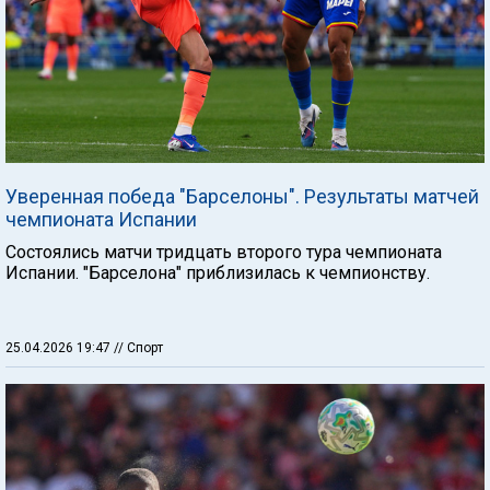
Уверенная победа "Барселоны". Результаты матчей
чемпионата Испании
Состоялись матчи тридцать второго тура чемпионата
Испании. "Барселона" приблизилась к чемпионству.
25.04.2026 19:47
// Спорт